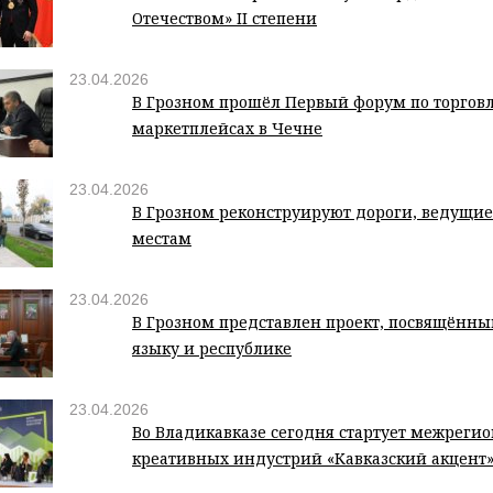
Отечеством» II степени
23.04.2026
В Грозном прошёл Первый форум по торговл
маркетплейсах в Чечне
23.04.2026
В Грозном реконструируют дороги, ведущи
местам
23.04.2026
В Грозном представлен проект, посвящённ
языку и республике
23.04.2026
Во Владикавказе сегодня стартует межрег
креативных индустрий «Кавказский акцент