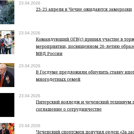
23.04.2026
23-25 апреля в Чечне ожидаются заморозки
23.04.2026
Командующий ОГВ(с) принял участие в тор
мероприятии, посвященном 26-летию обра
МВД России
23.04.2026
В Госдуме предложили обнулить ставку ипо
многодетных семей
23.04.2026
Питерский колледж и чеченский техникум 
соглашение о сотрудничестве
23.04.2026
Чеченский спортсмен получил орден «За за