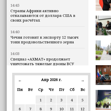
14:45
Страны Африки активно
отказываются от доллара США в
своих расчётах
14:40
Чечня готовит к экспорту 12 тысяч
тонн продовольственного зерна
14:03
Спецназ «АХМАТ» продолжает
уничтожать тяжелые дроны ВСУ
методом тарана (+видео)
Апр 2026 г.
12:40
←
→
В Россию стало меньше приезжать
Пн
Вт
Ср
Чт
Пт
Сб
Вс
мигрантов из Центральной Азии
1
2
3
4
5
12:38
Российские военные создали
6
7
8
9
10
11
12