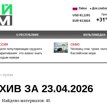
Район
Для слабо
USD 81,1291
EUR 93,5824
О РЕСПУБЛИКЕ
МУЛЬТИМЕДИА
ССИЯ
СКФО
еля популяризации грудного
Чеченец спас троих чело
армливания: что важно знать
Каспийском море
лодым мамам
» Архив
ХИВ ЗА 23.04.2026
Найдено материалов: 40.