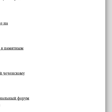
е на
е к памятным
ый чеченскому
иональный форум
»