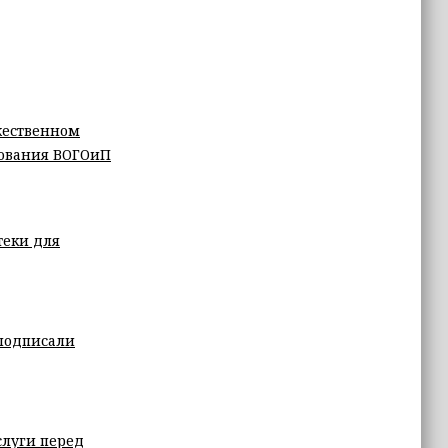
жественном
зования ВОГОиП
теки для
подписали
слуги перед