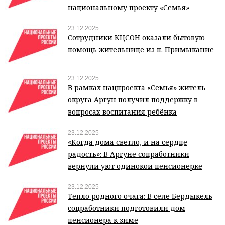
национальному проекту «Семья»
23.12.2025
Сотрудники КЦСОН оказали бытовую
помощь жительнице из п. Примыкание
23.12.2025
В рамках нацпроекта «Семья» житель
округа Аргун получил поддержку в
вопросах воспитания ребёнка
23.12.2025
«Когда дома светло, и на сердце
радость»: В Аргуне соцработники
вернули уют одинокой пенсионерке
23.12.2025
Тепло родного очага: В селе Бердыкель
соцработники подготовили дом
пенсионера к зиме