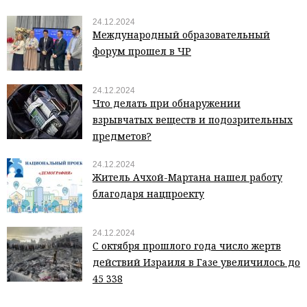
24.12.2024
Международный образовательный
форум прошел в ЧР
24.12.2024
Что делать при обнаружении
взрывчатых веществ и подозрительных
предметов?
24.12.2024
Житель Ачхой-Мартана нашел работу
благодаря нацпроекту
24.12.2024
С октября прошлого года число жертв
действий Израиля в Газе увеличилось до
45 338