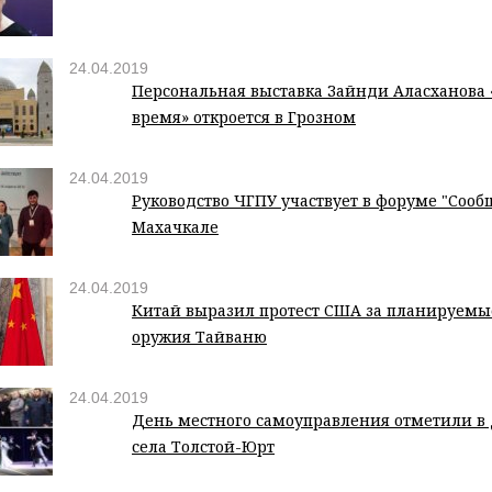
24.04.2019
Персональная выставка Зайнди Аласханова
время» откроется в Грозном
24.04.2019
Руководство ЧГПУ участвует в форуме "Сообщ
Махачкале
24.04.2019
Китай выразил протест США за планируемы
оружия Тайваню
24.04.2019
День местного самоуправления отметили в
села Толстой-Юрт