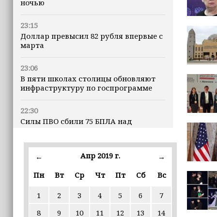
ночью
23:15
Доллар превысил 82 рубля впервые с
марта
23:06
В пяти школах столицы обновляют
инфраструктуру по госпрограмме
22:30
Силы ПВО сбили 75 БПЛА над
регионами России за последние
сутки
Апр 2019 г.
←
→
20:09
iPhone может исчезнуть с рынка
Пн
Вт
Ср
Чт
Пт
Сб
Вс
1
2
3
4
5
6
7
19:37
9 августа в Грозном пройдет дрифт-
8
9
10
11
12
13
14
фестиваль