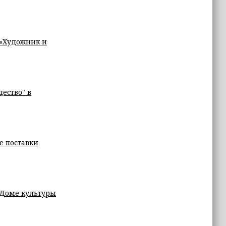
 «Художник и
ество" в
е поставки
 Доме культуры