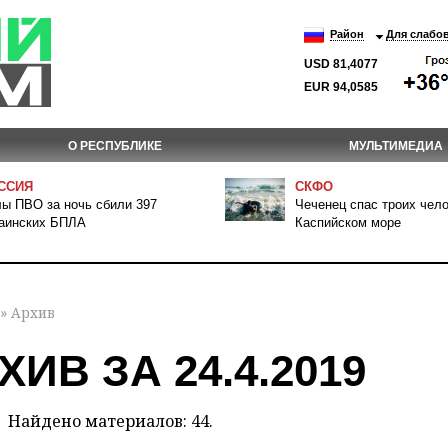
Район
Для слабо
USD 81,4077
EUR 94,0585
О РЕСПУБЛИКЕ
МУЛЬТИМЕДИА
ССИЯ
СКФО
ы ПВО за ночь сбили 397
Чеченец спас троих чело
аинских БПЛА
Каспийском море
» Архив
ХИВ ЗА 24.4.2019
Найдено материалов: 44.