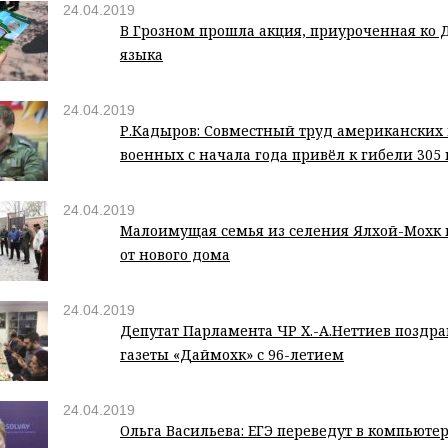
24.04.2019
В Грозном прошла акция, приуроченная ко 
языка
24.04.2019
Р.Кадыров: Совместный труд американских 
военных с начала года привёл к гибели 30
24.04.2019
Малоимущая семья из селения Ялхой-Мохк
от нового дома
24.04.2019
Депутат Парламента ЧР Х.-А.Неттиев поздра
газеты «Даймохк» с 96-летием
24.04.2019
Ольга Васильева: ЕГЭ переведут в компьют