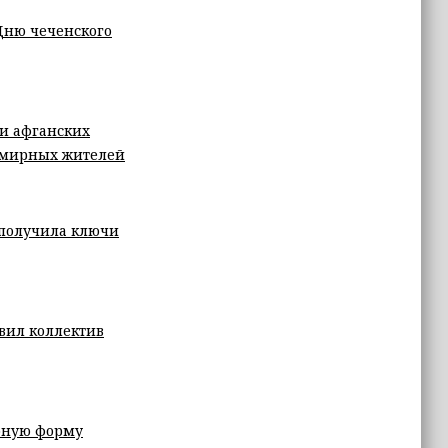
Дню чеченского
и афганских
5 мирных жителей
 получила ключи
вил коллектив
ерную форму