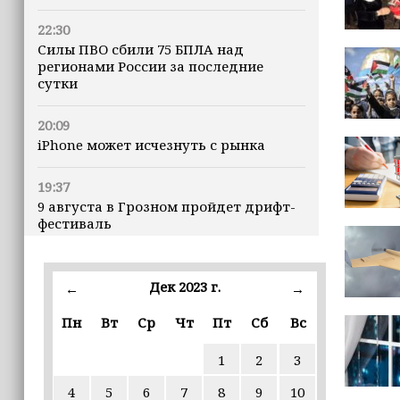
22:30
Силы ПВО сбили 75 БПЛА над
регионами России за последние
сутки
20:09
iPhone может исчезнуть с рынка
19:37
9 августа в Грозном пройдет дрифт-
фестиваль
17:30
Эксперт объяснил, почему не стоит
Дек 2023 г.
←
→
подшучивать над мошенниками
Пн
Вт
Ср
Чт
Пт
Сб
Вс
16:55
1
2
3
В Шелковском районе обучают
обходчиков в рамках проекта
4
5
6
7
8
9
10
«ИнформУИК»