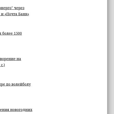
нерго" через
и «Почта Банк»
 более 1500
творение на
с.)
ире по волейболу
дения новогодних