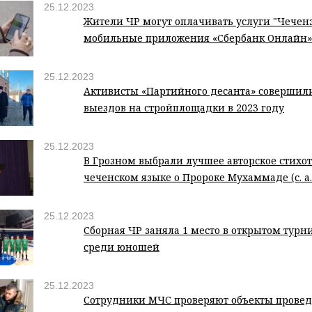
25.12.2023
Жители ЧР могут оплачивать услуги "Чеченэ
мобильные приложения «Сбербанк Онлайн» 
25.12.2023
Активисты «Партийного десанта» совершили
выездов на стройплощадки в 2023 году
25.12.2023
В Грозном выбрали лучшее авторское стихо
чеченском языке о Пророке Мухаммаде (с. а. 
25.12.2023
Сборная ЧР заняла 1 место в открытом турн
среди юношей
25.12.2023
Сотрудники МЧС проверяют объекты прове