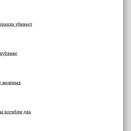
зраиль убивает
спублике
ее мощных
ды погибли два