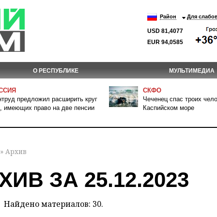
Район
Для слабо
USD 81,4077
EUR 94,0585
О РЕСПУБЛИКЕ
МУЛЬТИМЕДИА
ССИЯ
СКФО
труд предложил расширить круг
Чеченец спас троих чело
, имеющих право на две пенсии
Каспийском море
» Архив
ХИВ ЗА 25.12.2023
Найдено материалов: 30.