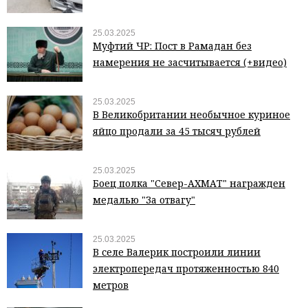
25.03.2025
Муфтий ЧР: Пост в Рамадан без
намерения не засчитывается (+видео)
25.03.2025
В Великобритании необычное куриное
яйцо продали за 45 тысяч рублей
25.03.2025
Боец полка "Север-АХМАТ" награжден
медалью "За отвагу"
25.03.2025
В селе Валерик построили линии
электропередач протяженностью 840
метров