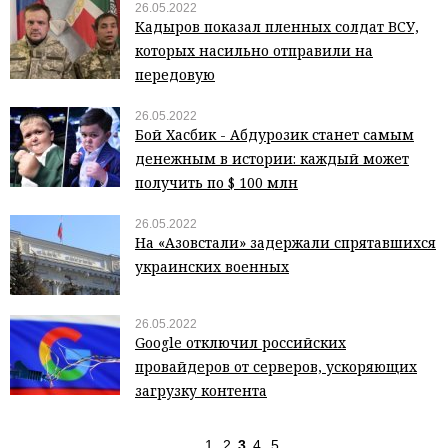
26.05.2022
Кадыров показал пленных солдат ВСУ,
которых насильно отправили на
передовую
26.05.2022
Бой Хасбик - Абдурозик станет самым
денежным в истории: каждый может
получить по $ 100 млн
26.05.2022
На «Азовстали» задержали спрятавшихся
украинских военных
26.05.2022
Google отключил российских
провайдеров от серверов, ускоряющих
загрузку контента
1
2
3
4
5