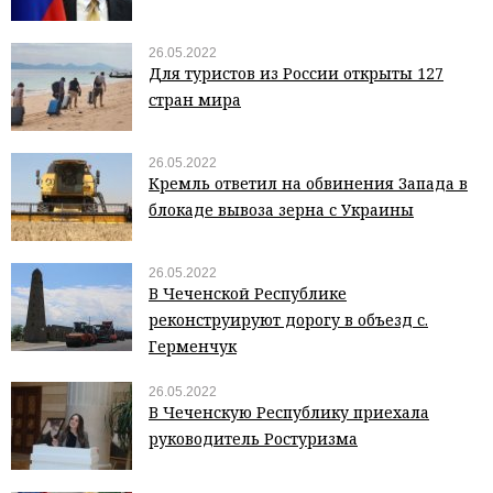
26.05.2022
Для туристов из России открыты 127
стран мира
26.05.2022
Кремль ответил на обвинения Запада в
блокаде вывоза зерна с Украины
26.05.2022
В Чеченской Республике
реконструируют дорогу в объезд с.
Герменчук
26.05.2022
В Чеченскую Республику приехала
руководитель Ростуризма