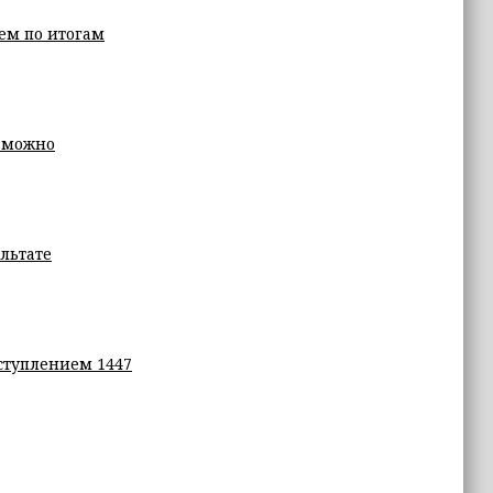
ем по итогам
е можно
ультате
ступлением 1447