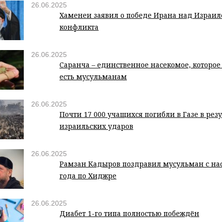
26.06.2025
Хаменеи заявил о победе Ирана над Израил
конфликта
26.06.2025
Саранча – единственное насекомое, которо
есть мусульманам
26.06.2025
Почти 17 000 учащихся погибли в Газе в рез
израильских ударов
26.06.2025
Рамзан Кадыров поздравил мусульман с на
года по Хиджре
26.06.2025
Диабет 1-го типа полностью побеждён