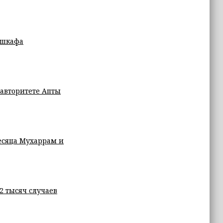
 шкафа
 авторитете Апты
есяца Мухаррам и
 2 тысяч случаев