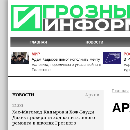
ГЛАВНАЯ
НОВОСТИ
МИР
РО
Адам Кадыров помог исполнить мечту
В Р
мальчика, пережившего ужасы войны в
мар
Палестине
тур
Главная
НОВОСТИ
Архив
АР
21:00
Хас-Магомед Кадыров и Хож-Бауди
Дааев проверили ход капитального
ремонта в школах Грозного