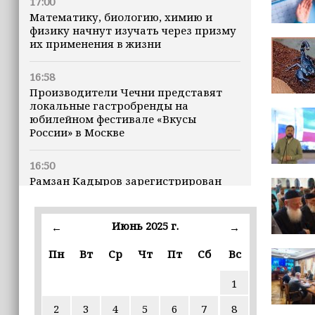
17:00
Математику, биологию, химию и
физику начнут изучать через призму
их применения в жизни
16:58
Производители Чечни представят
локальные гастробренды на
юбилейном фестивале «Вкусы
России» в Москве
16:50
Рамзан Кадыров зарегистрирован
кандидатом на должность Главы ЧР
Июнь 2025 г.
16:47
←
→
Почему кошки заранее чувствуют
Пн
Вт
Ср
Чт
Пт
Сб
Вс
землетрясения, рассказала
ветеринар
1
16:12
2
3
4
5
6
7
8