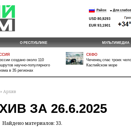
Район
Для слабо
USD 80,9293
EUR 93,1901
О РЕСПУБЛИКЕ
МУЛЬТИМЕДИА
ССИЯ
СКФО
оссии создано около 110
Чеченец спас троих чело
шрутов научно-популярного
Каспийском море
изма в 35 регионах
» Архив
ХИВ ЗА 26.6.2025
Найдено материалов: 33.