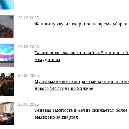
26.06.2025
Женщину укусил скорпион во время уборки
26.06.2025
Такого человека сложно найти: Баринов – об
Алаудинова
26.06.2025
Мусульмане всего мира отмечают начало м
нового 1447 года по Хиджре
26.06.2025
Теневая занятость в Чечне снижается: более
выявлено за квартал