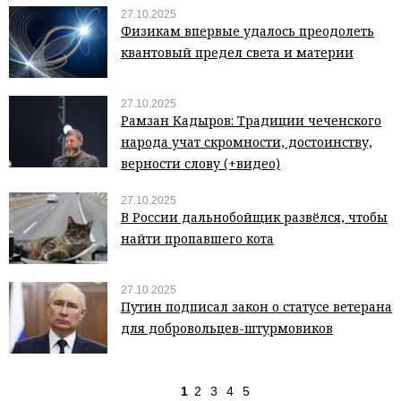
27.10.2025
Физикам впервые удалось преодолеть
квантовый предел света и материи
27.10.2025
Рамзан Кадыров: Традиции чеченского
народа учат скромности, достоинству,
верности слову (+видео)
27.10.2025
В России дальнобойщик развёлся, чтобы
найти пропавшего кота
27.10.2025
Путин подписал закон о статусе ветерана
для добровольцев-штурмовиков
1
2
3
4
5