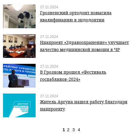
27.11.2024
Грозненский ортодонт повысила
квалификацию в эндодонтии
27.11.2024
Нцапроект «Здравоохранение» улучшает
качество медицинской помощи в ЧР
27.11.2024
В Грозном прошел «Фестиваль
госпабликов-2024»
27.11.2024
Житель Аргуна нашел работу благодаря
нацпроекту
1
2
3
4