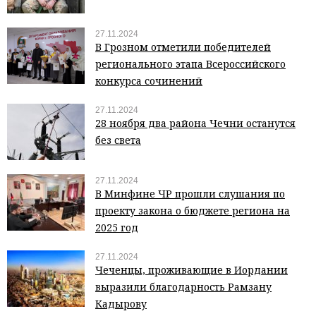
27.11.2024
В Грозном отметили победителей
регионального этапа Всероссийского
конкурса сочинений
27.11.2024
28 ноября два района Чечни останутся
без света
27.11.2024
В Минфине ЧР прошли слушания по
проекту закона о бюджете региона на
2025 год
27.11.2024
Чеченцы, проживающие в Иордании
выразили благодарность Рамзану
Кадырову