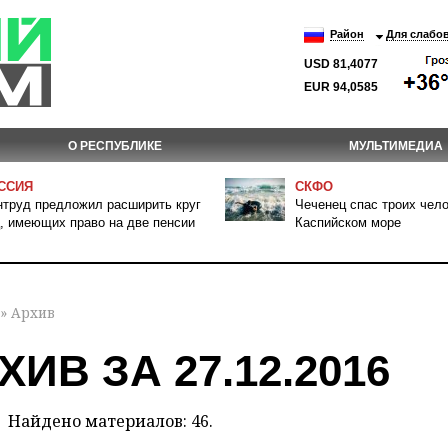
Район
Для слабо
USD 81,4077
EUR 94,0585
О РЕСПУБЛИКЕ
МУЛЬТИМЕДИА
ССИЯ
СКФО
труд предложил расширить круг
Чеченец спас троих чело
, имеющих право на две пенсии
Каспийском море
» Архив
ХИВ ЗА 27.12.2016
Найдено материалов: 46.