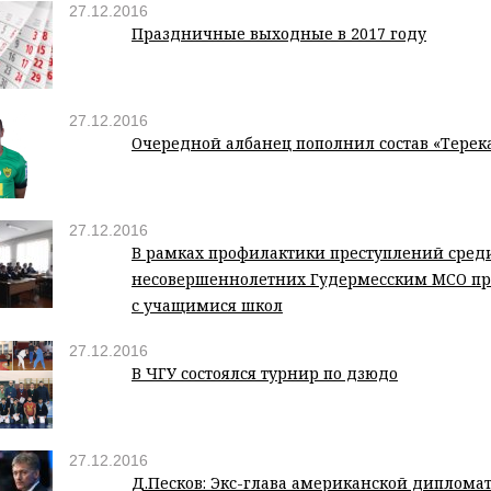
27.12.2016
Праздничные выходные в 2017 году
27.12.2016
Очередной албанец пополнил состав «Терек
27.12.2016
В рамках профилактики преступлений сред
несовершеннолетних Гудермесским МСО пр
с учащимися школ
27.12.2016
В ЧГУ состоялся турнир по дзюдо
27.12.2016
Д.Песков: Экс-глава американской дипломат