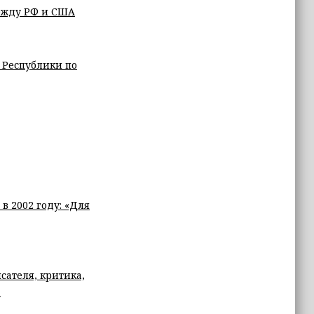
ежду РФ и США
 Республики по
в 2002 году: «Для
ателя, критика,
а