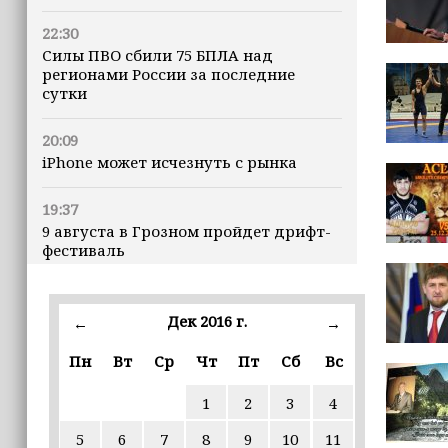
22:30
Силы ПВО сбили 75 БПЛА над
регионами России за последние
сутки
20:09
iPhone может исчезнуть с рынка
19:37
9 августа в Грозном пройдет дрифт-
фестиваль
17:30
Эксперт объяснил, почему не стоит
Дек 2016 г.
←
→
подшучивать над мошенниками
Пн
Вт
Ср
Чт
Пт
Сб
Вс
16:55
1
2
3
4
В Шелковском районе обучают
обходчиков в рамках проекта
5
6
7
8
9
10
11
«ИнформУИК»