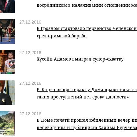
посредником в налаживании отношении м
27.12.2016
В Грозном стартовало первенство Чеченской
греко-римской борьбе
27.12.2016
Хусейн Адамов выиграл супер-схватку
27.12.2016
Р. Кадыров про теракт у Дома правительства 
таких преступлений нет срока давности»
27.12.2016
В Доме печати прошел юбилейный вечер пис
переводчика и публициста Халима Бурчаев