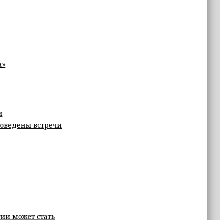
а»
и
оведены встречи
ии может стать