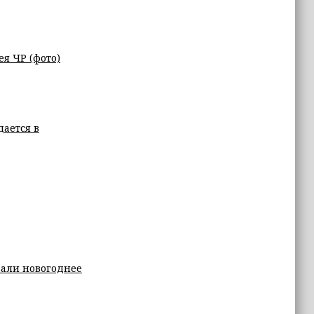
я ЧР (фото)
ается в
вали новогоднее