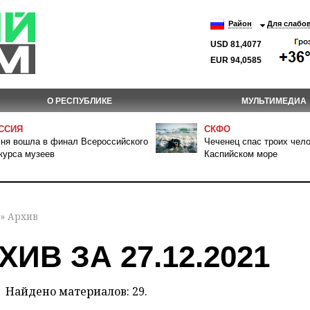
Район
Для слабо
USD 81,4077
EUR 94,0585
О РЕСПУБЛИКЕ
МУЛЬТИМЕДИА
ССИЯ
СКФО
ня вошла в финал Всероссийского
Чеченец спас троих чело
курса музеев
Каспийском море
» Архив
ХИВ ЗА 27.12.2021
Найдено материалов: 29.