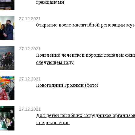
гражданами
27.12.2021
Открытие после масштабной реновации музе
27.12.2021
Появление чеченской породы лошадей ожид
следующем году
27.12.2021
Новогодний Грозный (фото)
27.12.2021
Для детей погибших сотрудников организо
представление