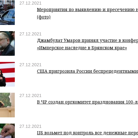
27.12.2021
Мероприятия по выявлению и пресечению
(фото)
27.12.2021
Джамбулат Умаров принял участие в конфе
«Имперское наследие в Брянском крае»
27.12.2021
США пригрозила России беспрецедентными
27.12.2021
В ЧР создан оргкомитет празднования 100-
27.12.2021
ЦБ возьмет под контроль все денежные пе