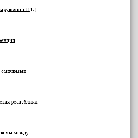
 нарушений ПДД
ренции
 санкциями
летия республики
реводы между