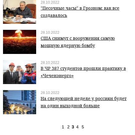
28.10.2022
"Песочные часы" в Грозном: как все
создавалось
28.10.2022
США снимут с вооружения самую
мощную ядерную бомбу
28.10.2022
В ЧР 387 студентов прошли практику в
«Чеченэнерго»
28.10.2022
На следующей неделе у россиян будет
на один выходной больше
1
2
3
4
5