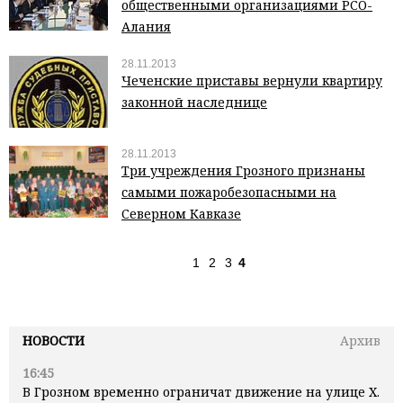
общественными организациями РСО-
Алания
28.11.2013
Чеченские приставы вернули квартиру
законной наследнице
28.11.2013
Три учреждения Грозного признаны
самыми пожаробезопасными на
Северном Кавказе
1
2
3
4
НОВОСТИ
Архив
16:45
В Грозном временно ограничат движение на улице Х.