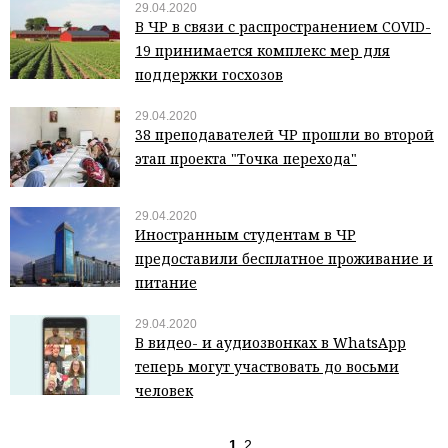
29.04.2020
В ЧР в связи с распространением COVID-
19 принимается комплекс мер для
поддержки госхозов
29.04.2020
38 преподавателей ЧР прошли во второй
этап проекта "Точка перехода"
29.04.2020
Иностранным студентам в ЧР
предоставили бесплатное проживание и
питание
29.04.2020
В видео- и аудиозвонках в WhatsApp
теперь могут участвовать до восьми
человек
1
2