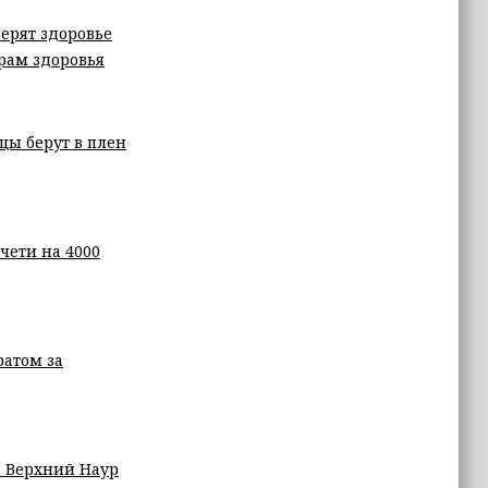
верят здоровье
рам здоровья
цы берут в плен
чети на 4000
ратом за
а Верхний Наур