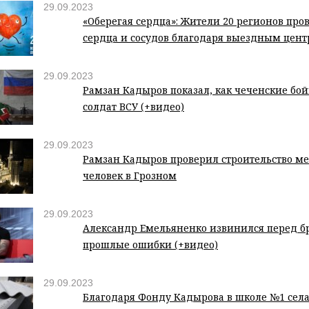
29.09.2023
«Оберегая сердца»: Жители 20 регионов про
сердца и сосудов благодаря выездным цент
29.09.2023
Рамзан Кадыров показал, как чеченские бой
солдат ВСУ (+видео)
29.09.2023
Рамзан Кадыров проверил строительство ме
человек в Грозном
29.09.2023
Александр Емельяненко извинился перед б
прошлые ошибки (+видео)
29.09.2023
Благодаря Фонду Кадырова в школе №1 сел