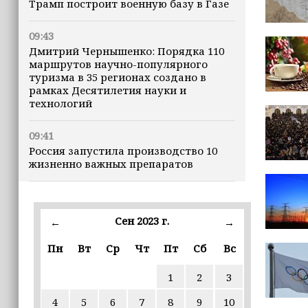
Трамп построит военную базу в Газе
09:43
Дмитрий Чернышенко: Порядка 110
маршрутов научно-популярного
туризма в 35 регионах создано в
рамках Десятилетия науки и
технологий
09:41
Россия запустила производство 10
жизненно важных препаратов
09:36
В ЧГПУ стартовала стажировка для
Сен 2023 г.
←
→
студентов из Ирака и Иордании
Пн
Вт
Ср
Чт
Пт
Сб
Вс
09:28
ПВО за ночь сбила 203 украинских
1
2
3
БПЛА
4
5
6
7
8
9
10