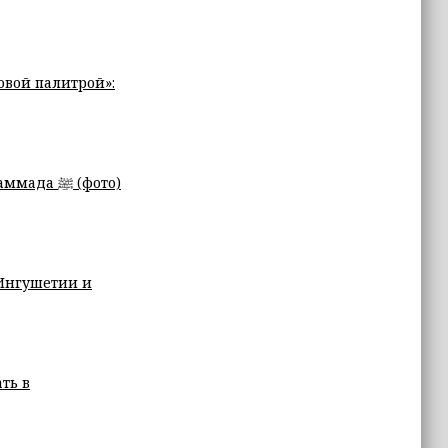
овой палитрой»:
В ЧР отметили день рождения Пророка Мухаммада ﷺ (фото)
 Ингушетии и
ть в