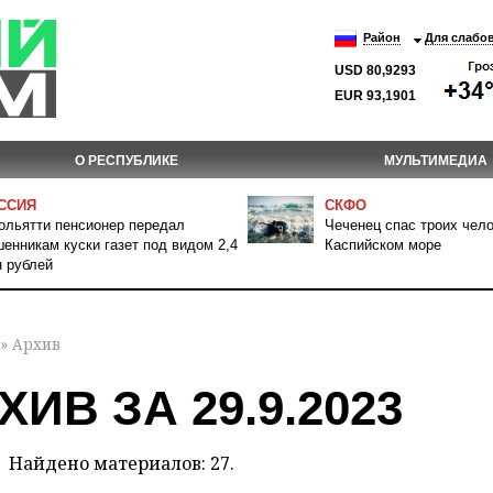
Район
Для слабо
USD 80,9293
EUR 93,1901
О РЕСПУБЛИКЕ
МУЛЬТИМЕДИА
ССИЯ
СКФО
ольятти пенсионер передал
Чеченец спас троих чело
енникам куски газет под видом 2,4
Каспийском море
 рублей
» Архив
ХИВ ЗА 29.9.2023
Найдено материалов: 27.