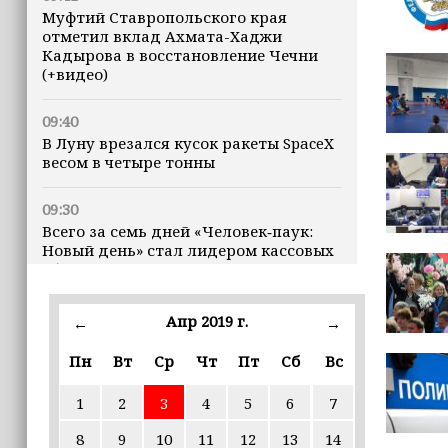
Муфтий Ставропольского края
отметил вклад Ахмата-Хаджи
Кадырова в восстановление Чечни
(+видео)
09:40
В Луну врезался кусок ракеты SpaceX
весом в четыре тонны
09:30
Всего за семь дней «Человек‑паук:
Новый день» стал лидером кассовых
сборов 2026 года
09:27
Апр 2019 г.
←
→
25 школ Чечни получат оборудование
для настольного тенниса
Пн
Вт
Ср
Чт
Пт
Сб
Вс
1
2
3
4
5
6
7
09:26
ПВО за ночь сбила 605 украинских
8
9
10
11
12
13
14
БПЛА