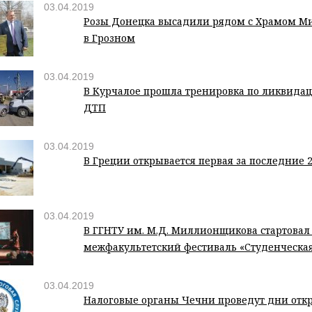
03.04.2019
Розы Донецка высадили рядом с Храмом М
в Грозном
03.04.2019
В Курчалое прошла тренировка по ликвида
ДТП
03.04.2019
В Греции открывается первая за последние 2
03.04.2019
В ГГНТУ им. М.Д. Миллионщикова стартовал 
межфакультетский фестиваль «Студенческая
03.04.2019
Налоговые органы Чечни проведут дни отк