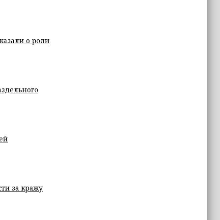
казали о роли
аздельного
ей
ти за кражу