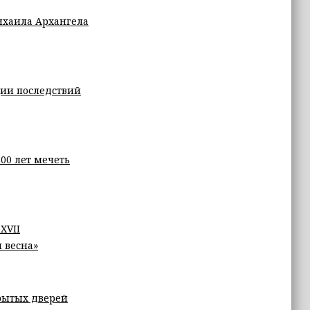
ихаила Архангела
ции последствий
00 лет мечеть
XVII
 весна»
рытых дверей