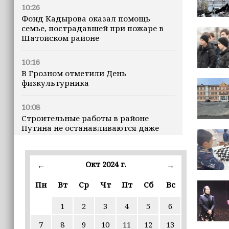
10:26
Фонд Кадырова оказал помощь
семье, пострадавшей при пожаре в
Шатойском районе
10:16
В Грозном отметили День
физкультурника
10:08
Строительные работы в районе
Путина не останавливаются даже
ночью
23:15
Окт 2024 г.
←
→
Доллар превысил 82 рубля впервые с
марта
Пн
Вт
Ср
Чт
Пт
Сб
Вс
1
2
3
4
5
6
23:06
В пяти школах столицы обновляют
7
8
9
10
11
12
13
инфраструктуру по госпрограмме