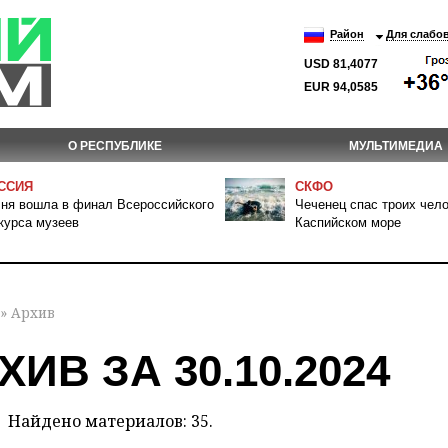
Район
Для слабо
USD 81,4077
EUR 94,0585
О РЕСПУБЛИКЕ
МУЛЬТИМЕДИА
ССИЯ
СКФО
ня вошла в финал Всероссийского
Чеченец спас троих чело
курса музеев
Каспийском море
» Архив
ХИВ ЗА 30.10.2024
Найдено материалов: 35.