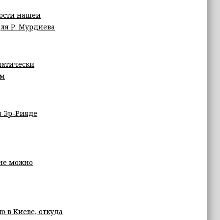
ности нашей
ля Р. Мурдиева
матически
ом
в Эр-Рияде
не можно
 в Киеве, откуда