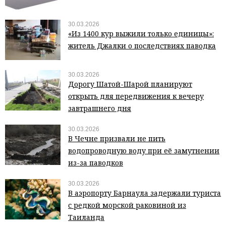
30.03.2026
«Из 1400 кур выжили только единицы»:
житель Джалки о последствиях паводка
30.03.2026
Дорогу Шатой-Шарой планируют
открыть для передвижения к вечеру
завтрашнего дня
30.03.2026
В Чечне призвали не пить
водопроводную воду при её замутнении
из-за паводков
30.03.2026
В аэропорту Барнаула задержали туриста
с редкой морской раковиной из
Таиланда