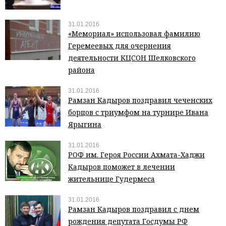
31.01.2016
«Мемориал» использовал фамилию
Геремеевых для очернения
деятельности КЦСОН Шелковского
района
31.01.2016
Рамзан Кадыров поздравил чеченских
борцов с триумфом на турнире Ивана
Ярыгина
31.01.2016
РОФ им. Героя России Ахмата-Хаджи
Кадыров поможет в лечении
жительнице Гудермеса
31.01.2016
Рамзан Кадыров поздравил с днем
рождения депутата Госдумы РФ