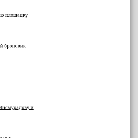
ую площадку
й броневик
 Висмурадову и