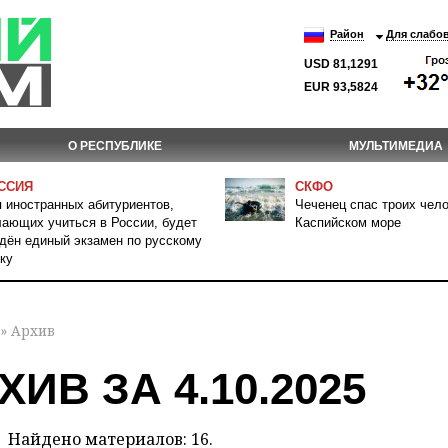
Район
Для слабо
USD 81,1291
EUR 93,5824
О РЕСПУБЛИКЕ
МУЛЬТИМЕДИА
ССИЯ
СКФО
 иностранных абитуриентов,
Чеченец спас троих чело
ающих учиться в России, будет
Каспийском море
дён единый экзамен по русскому
ку
» Архив
ХИВ ЗА 4.10.2025
Найдено материалов: 16.