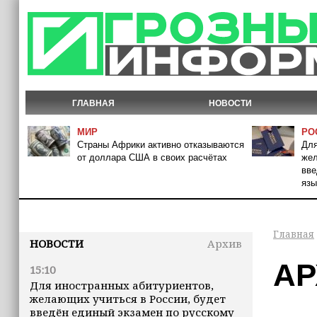
ГЛАВНАЯ
НОВОСТИ
МИР
РО
Страны Африки активно отказываются
Для
от доллара США в своих расчётах
жел
вве
язы
Главная
НОВОСТИ
Архив
АР
15:10
Для иностранных абитуриентов,
желающих учиться в России, будет
введён единый экзамен по русскому