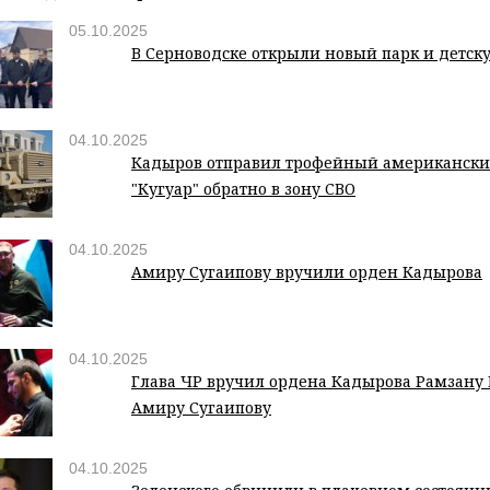
05.10.2025
В Серноводске открыли новый парк и детск
04.10.2025
Кадыров отправил трофейный американски
"Кугуар" обратно в зону СВО
04.10.2025
Амиру Сугаипову вручили орден Кадырова
04.10.2025
Глава ЧР вручил ордена Кадырова Рамзану
Амиру Сугаипову
04.10.2025