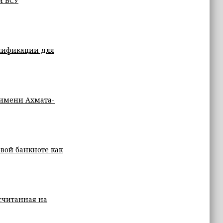
и ВСУ
лификации для
 имени Ахмата-
вой банкноте как
ссчитанная на