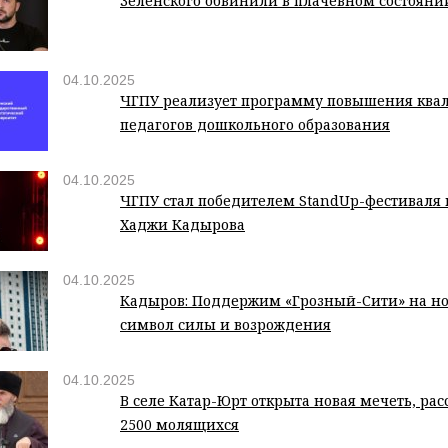
Зеленского обвинили в плачевном состояни
04.10.2025
ЧГПУ реализует программу повышения ква
педагогов дошкольного образования
04.10.2025
ЧГПУ стал победителем StandUp-фестиваля
Хаджи Кадырова
04.10.2025
Кадыров: Поддержим «Грозный-Сити» на но
символ силы и возрождения
04.10.2025
В селе Катар-Юрт открыта новая мечеть, ра
2500 молящихся