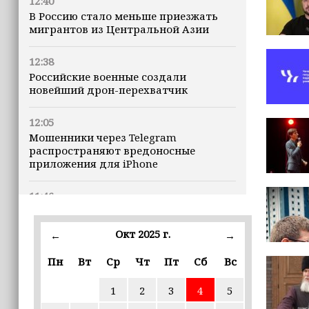
12:40
В Россию стало меньше приезжать
мигрантов из Центральной Азии
12:38
Российские военные создали
новейший дрон-перехватчик
12:05
Мошенники через Telegram
распространяют вредоносные
приложения для iPhone
11:46
В Чечне завершился прием
документов для регистрации
Окт 2025 г.
←
→
кандидатов в Госдуму
Пн
Вт
Ср
Чт
Пт
Сб
Вс
11:35
Назван неожиданный способ снизить
1
2
3
4
5
риск развития диабета