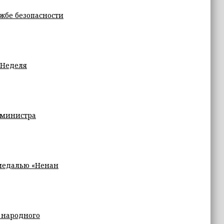
жбе безопасности
а Неделя
 министра
медалью «Ненан
 народного