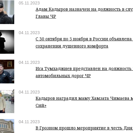
05.11.2023
Адам Кадыров назначен на должность в слу
Главы ЧР
04.11.2023
С 30 октября по 5 ноября в России объявлен
сохранения душевного комфорта
04.11.2023
Иса Тумхаджиев представлен на должность
автомобильных дорог ЧР
04.11.2023
Кадыров наградил маму Хамзата Чимаева 
Сий»
04.11.2023
В Грозном прошло мероприятие в честь Дня