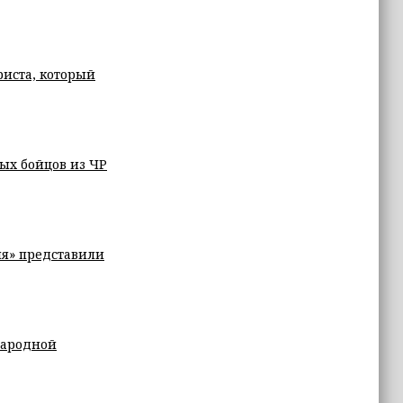
риста, который
ых бойцов из ЧР
я» представили
народной