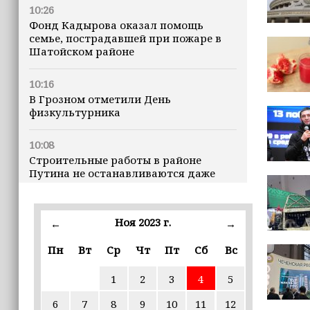
10:26
Фонд Кадырова оказал помощь
семье, пострадавшей при пожаре в
Шатойском районе
10:16
В Грозном отметили День
физкультурника
10:08
Строительные работы в районе
Путина не останавливаются даже
ночью
23:15
Ноя 2023 г.
←
→
Доллар превысил 82 рубля впервые с
марта
Пн
Вт
Ср
Чт
Пт
Сб
Вс
1
2
3
4
5
23:06
В пяти школах столицы обновляют
6
7
8
9
10
11
12
инфраструктуру по госпрограмме