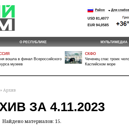
Район
Для слабо
USD 81,4077
EUR 94,0585
О РЕСПУБЛИКЕ
МУЛЬТИМЕДИА
ССИЯ
СКФО
ня вошла в финал Всероссийского
Чеченец спас троих чело
курса музеев
Каспийском море
» Архив
ХИВ ЗА 4.11.2023
Найдено материалов: 15.