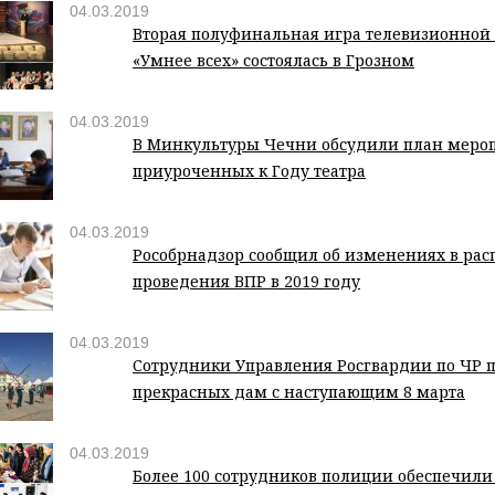
04.03.2019
Вторая полуфинальная игра телевизионно
«Умнее всех» состоялась в Грозном
04.03.2019
В Минкультуры Чечни обсудили план меро
приуроченных к Году театра
04.03.2019
Рособрнадзор сообщил об изменениях в ра
проведения ВПР в 2019 году
04.03.2019
Сотрудники Управления Росгвардии по ЧР 
прекрасных дам с наступающим 8 марта
04.03.2019
Более 100 сотрудников полиции обеспечили