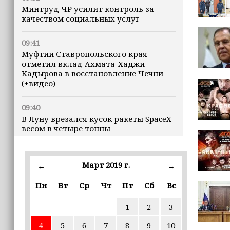
Минтруд ЧР усилит контроль за
качеством социальных услуг
09:41
Муфтий Ставропольского края
отметил вклад Ахмата-Хаджи
Кадырова в восстановление Чечни
(+видео)
09:40
В Луну врезался кусок ракеты SpaceX
весом в четыре тонны
09:30
Всего за семь дней «Человек‑паук:
Март 2019 г.
←
→
Новый день» стал лидером кассовых
сборов 2026 года
Пн
Вт
Ср
Чт
Пт
Сб
Вс
1
2
3
09:27
25 школ Чечни получат оборудование
4
5
6
7
8
9
10
для настольного тенниса