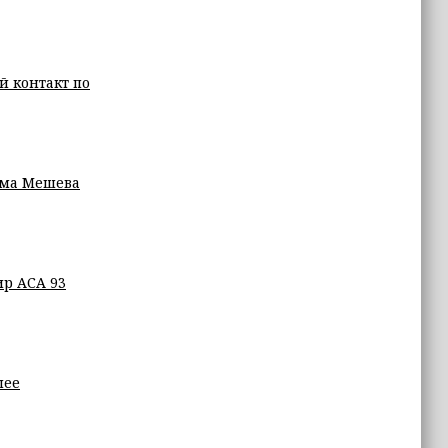
 контакт по
ама Мешева
ир АСА 93
шее