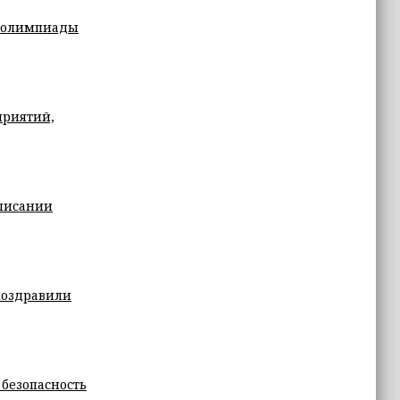
й олимпиады
приятий,
списании
поздравили
 безопасность