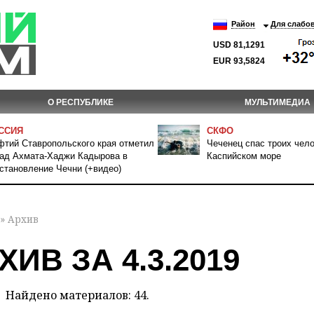
Район
Для слабо
USD 81,1291
EUR 93,5824
О РЕСПУБЛИКЕ
МУЛЬТИМЕДИА
ССИЯ
СКФО
тий Ставропольского края отметил
Чеченец спас троих чело
ад Ахмата-Хаджи Кадырова в
Каспийском море
становление Чечни (+видео)
» Архив
ХИВ ЗА 4.3.2019
Найдено материалов: 44.