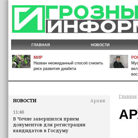
ГЛАВНАЯ
НОВОСТИ
МИР
РО
Назван неожиданный способ снизить
Муф
риск развития диабета
вкл
вос
Главная
НОВОСТИ
Архив
АР
11:46
В Чечне завершился прием
документов для регистрации
кандидатов в Госдуму