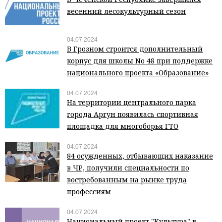
весенний лесокультурный сезон
04.07.2024
В Грозном строится дополнительный
корпус для школы No 48 при поддержке
национального проекта «Образование»
04.07.2024
На территории центрального парка
города Аргун появилась спортивная
площадка для многоборья ГТО
04.07.2024
84 осужденных, отбывающих наказание
в ЧР, получили специальности по
востребованным на рынке труда
профессиям
04.07.2024
Национальный проект "Культура" в