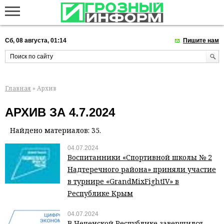
Сб, 08 августа, 01:14
Пишите нам
Главная
» Архив
АРХИВ ЗА 4.7.2024
Найдено материалов: 35.
04.07.2024
Воспитанники «Спортивной школы № 2
Надтеречного района» приняли участие
в турнире «GrandMixFightIV» в
Республике Крым
04.07.2024
В Чеченской Республике завершился