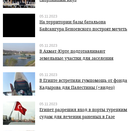
05.11.2023
На территории базы батальона
Байсангура Беноевского построят мечеть
05.11.2023
В Ахмат-Юрте подготавливают
земельные участки для заселения
05.11.2023
В Египте встретили гумпомощь от фонда
Кадырова для Палестины (+видео)
05.11.2023
Египет разрешил вход в порты турецким
судам для лечения раненых в Газе