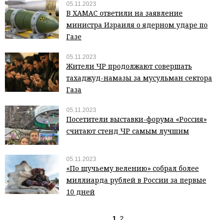
05.11.2023
В ХАМАС ответили на заявление
министра Израиля о ядерном ударе по
Газе
05.11.2023
Жители ЧР продолжают совершать
тахаджуд-намазы за мусульман сектора
Газа
05.11.2023
Посетители выставки-форума «Россия»
считают стенд ЧР самым лучшим
05.11.2023
«По щучьему велению» собрал более
миллиарда рублей в России за первые
10 дней
1
2