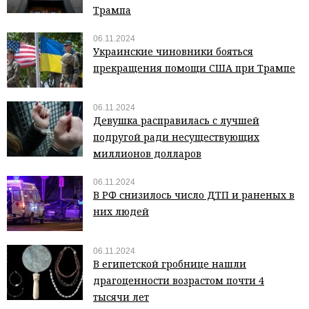
Трампа
06.11.2024
Украинские чиновники бояться
прекращения помощи США при Трампе
06.11.2024
Девушка расправилась с лучшей
подругой ради несуществующих
миллионов долларов
06.11.2024
В РФ снизилось число ДТП и раненых в
них людей
06.11.2024
В египетской гробнице нашли
драгоценности возрастом почти 4
тысячи лет