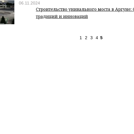
06.11.2024
Строительство уникального моста в Аргуне:
традиций и инноваций
1
2
3
4
5