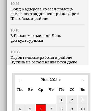
10:26
Фонд Кадырова оказал помощь
семье, пострадавшей при пожаре в
Шатойском районе
10:16
В Грозном отметили День
физкультурника
10:08
Строительные работы в районе
Путина не останавливаются даже
ночью
23:15
Ноя 2024 г.
←
→
Доллар превысил 82 рубля впервые с
марта
Пн
Вт
Ср
Чт
Пт
Сб
Вс
1
2
3
23:06
В пяти школах столицы обновляют
4
5
6
7
8
9
10
инфраструктуру по госпрограмме