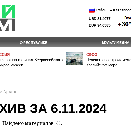
Район
Для слабо
USD 81,4077
EUR 94,0585
О РЕСПУБЛИКЕ
МУЛЬТИМЕДИА
ССИЯ
СКФО
ня вошла в финал Всероссийского
Чеченец спас троих чело
курса музеев
Каспийском море
» Архив
ХИВ ЗА 6.11.2024
Найдено материалов: 41.