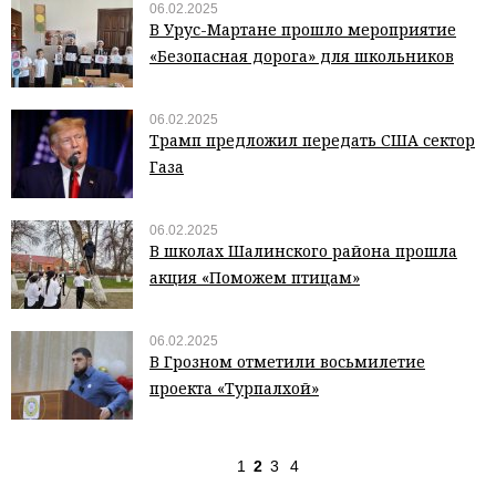
06.02.2025
В Урус-Мартане прошло мероприятие
«Безопасная дорога» для школьников
06.02.2025
Трамп предложил передать США сектор
Газа
06.02.2025
В школах Шалинского района прошла
акция «Поможем птицам»
06.02.2025
В Грозном отметили восьмилетие
проекта «Турпалхой»
1
2
3
4