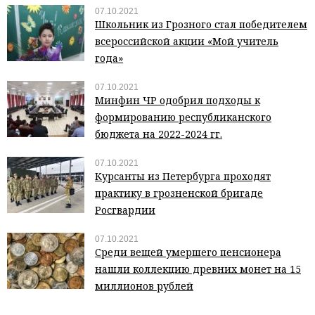
07.10.2021
Школьник из Грозного стал победителем
всероссийской акции «Мой учитель
года»
07.10.2021
Минфин ЧР одобрил подходы к
формированию республиканского
бюджета на 2022-2024 гг.
07.10.2021
Курсанты из Петербурга проходят
практику в грозненской бригаде
Росгвардии
07.10.2021
Среди вещей умершего пенсионера
нашли коллекцию древних монет на 15
миллионов рублей