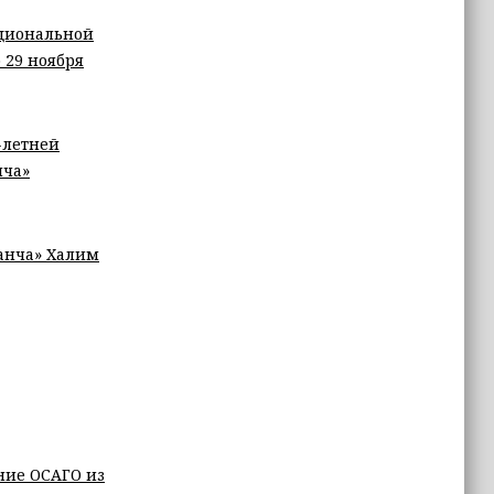
ациональной
 29 ноября
-летней
нча»
анча» Халим
ние ОСАГО из