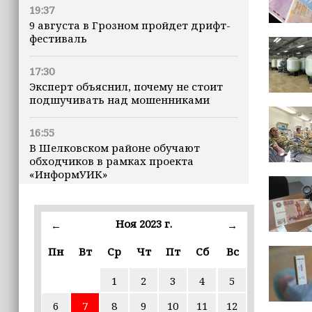
19:37
9 августа в Грозном пройдет дрифт-
фестиваль
17:30
Эксперт объяснил, почему не стоит
подшучивать над мошенниками
16:55
В Шелковском районе обучают
обходчиков в рамках проекта
«ИнформУИК»
16:55
Умар Даудов награжден Орденом
Ноя 2023 г.
←
→
Кадырова
Пн
Вт
Ср
Чт
Пт
Сб
Вс
16:34
1
2
3
4
5
Росгвардейцы провели урок
мужества для воспитанников
6
7
8
9
10
11
12
детского лагеря «Майралла»