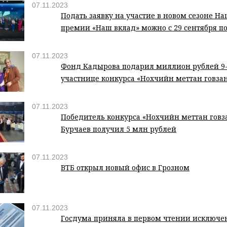
07.11.2023
Подать заявку на участие в новом сезоне Н
премии «Наш вклад» можно с 29 сентября по
07.11.2023
Фонд Кадырова подарил миллион рублей 9
участнице конкурса «Нохчийн меттан говза
07.11.2023
Победитель конкурса «Нохчийн меттан говз
Бурчаев получил 5 млн рублей
07.11.2023
ВТБ открыл новый офис в Грозном
07.11.2023
Госдума приняла в первом чтении исключе