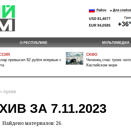
Район
Для слабо
USD 81,4077
EUR 94,0585
О РЕСПУБЛИКЕ
МУЛЬТИМЕДИА
ССИЯ
СКФО
лар превысил 82 рубля впервые с
Чеченец спас троих чело
та
Каспийском море
» Архив
ХИВ ЗА 7.11.2023
Найдено материалов: 26.