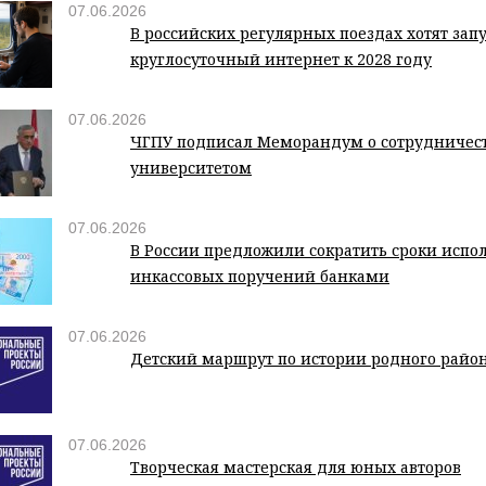
07.06.2026
В российских регулярных поездах хотят зап
круглосуточный интернет к 2028 году
07.06.2026
ЧГПУ подписал Меморандум о сотрудничес
университетом
07.06.2026
В России предложили сократить сроки испо
инкассовых поручений банками
07.06.2026
Детский маршрут по истории родного райо
07.06.2026
Творческая мастерская для юных авторов