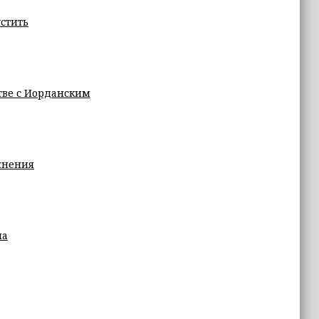
устить
тве с Иорданским
лнения
на