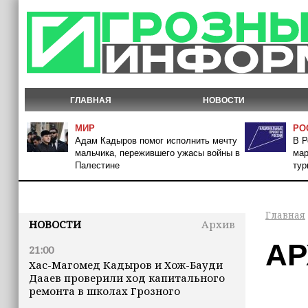
ГЛАВНАЯ
НОВОСТИ
МИР
РО
Адам Кадыров помог исполнить мечту
В Р
мальчика, пережившего ужасы войны в
мар
Палестине
тур
Главная
НОВОСТИ
Архив
АР
21:00
Хас-Магомед Кадыров и Хож-Бауди
Дааев проверили ход капитального
ремонта в школах Грозного