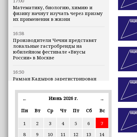
17:00
Математику, биологию, химию и
физику начнут изучать через призму
их применения в жизни
16:58
Производители Чечни представят
локальные гастробренды на
юбилейном фестивале «Вкусы
России» в Москве
16:50
Рамзан Кадыров зарегистрирован
кандидатом на должность Главы ЧР
Июнь 2026 г.
16:47
←
→
Почему кошки заранее чувствуют
Пн
Вт
Ср
Чт
Пт
Сб
Вс
землетрясения, рассказала
ветеринар
1
2
3
4
5
6
7
16:12
8
9
10
11
12
13
14