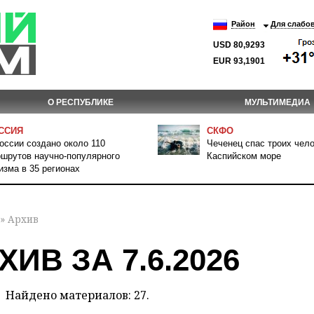
Район
Для слабо
USD 80,9293
EUR 93,1901
О РЕСПУБЛИКЕ
МУЛЬТИМЕДИА
ССИЯ
СКФО
оссии создано около 110
Чеченец спас троих чело
шрутов научно-популярного
Каспийском море
изма в 35 регионах
» Архив
ХИВ ЗА 7.6.2026
Найдено материалов: 27.