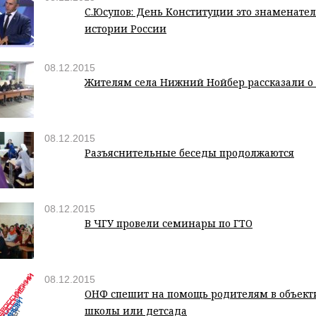
С.Юсупов: День Конституции это знаменател
истории России
08.12.2015
Жителям села Нижний Нойбер рассказали о
08.12.2015
Разъяснительные беседы продолжаются
08.12.2015
В ЧГУ провели семинары по ГТО
08.12.2015
ОНФ спешит на помощь родителям в объек
школы или детсада