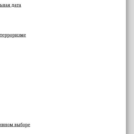
ьная дата
 терроризме
тивном выборе