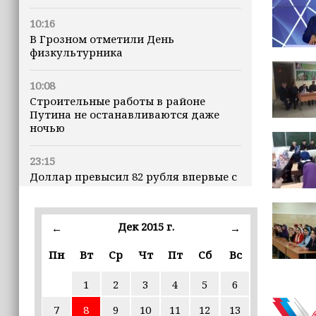
10:16
В Грозном отметили День
физкультурника
10:08
Строительные работы в районе
Путина не останавливаются даже
ночью
23:15
Доллар превысил 82 рубля впервые с
марта
23:06
Дек 2015 г.
←
→
В пяти школах столицы обновляют
инфраструктуру по госпрограмме
Пн
Вт
Ср
Чт
Пт
Сб
Вс
1
2
3
4
5
6
22:30
Силы ПВО сбили 75 БПЛА над
7
8
9
10
11
12
13
регионами России за последние