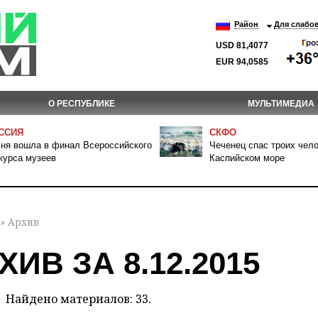
Район
Для слабо
USD 81,4077
EUR 94,0585
О РЕСПУБЛИКЕ
МУЛЬТИМЕДИА
ССИЯ
СКФО
ня вошла в финал Всероссийского
Чеченец спас троих чело
курса музеев
Каспийском море
» Архив
ХИВ ЗА 8.12.2015
Найдено материалов: 33.