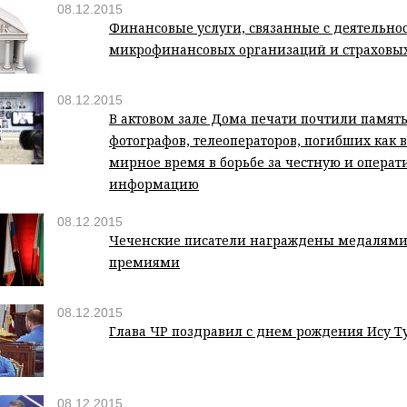
08.12.2015
Финансовые услуги, связанные с деятельно
микрофинансовых организаций и страховы
08.12.2015
В актовом зале Дома печати почтили память
фотографов, телеоператоров, погибших как в 
мирное время в борьбе за честную и опера
информацию
08.12.2015
Чеченские писатели награждены медалям
премиями
08.12.2015
Глава ЧР поздравил с днем рождения Ису 
08.12.2015