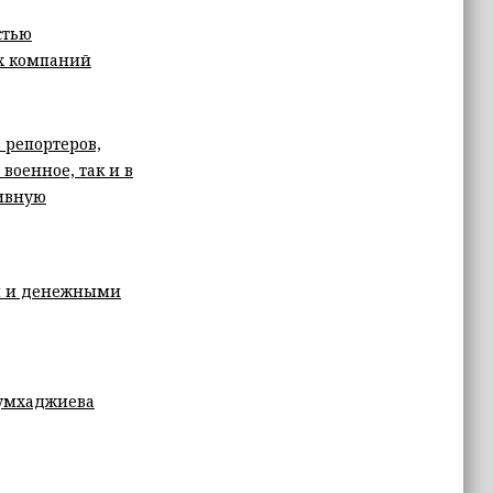
стью
х компаний
 репортеров,
военное, так и в
тивную
и и денежными
Тумхаджиева