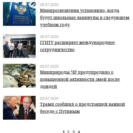
08.07.2026
Минпросвещения установило, когда
будут школьные каникулы в следующем
учебном году
08.07.2026
ГГНТУ расширяет международное
сотрудничество
08.07.2026
Минприроды ЧР предупредило о
повышенной активности змей после
дождей
08.07.2026
Трамп сообщил о предстоящей важной
беседе с Путиным
1
2
3
4