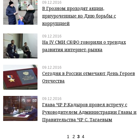
09.12.2016
В Грозном проходят акции,
приуроченные ко Дню борьбы с
коррупцией
09.12.2016
На IV СМИ СКФО говорили о трендах
развития интернет-рынка
09.12.2016
Сегодня в России отмечают День Героев
Отечества
09.12.2016
Глава ЧР Р.Кадыров провел встречу с
Руководителем Администрации Главы и
Правительства ЧР С. Тагаевым
1
2
3
4