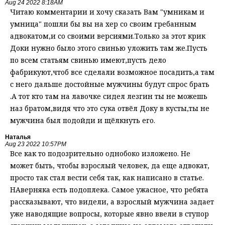
Aug 24 2022 8:18AM
Читаю комментарии и хочу сказать Вам "умникам и
умница" пошли бы вы на хер со своим гребанным
адвокатом,и со своими версиями.Только за этот крик
Доки нужно было этого свинью уложить там же.Пусть
по всем статьям свинью имеют,пусть дело
фабрикуют,чтоб все сделали возможное посадить,а там
с него дальше достойные мужчины будут спрос брать
.А тот кто там на лавочке сидел лезгин ты не можешь
наз братом,видя что это сука отвёл Доку в кусты,ты не
мужчина был подойди и щёлкнуть его.
Наталья
Aug 23 2022 10:57PM
Все как то подозрительно однобоко изложено. Не
может быть, чтобы взрослый человек, да еще адвокат,
просто так стал вести себя так, как написано в статье.
НАверняка есть подоплека. Самое ужасное, что ребята
рассказывают, что видели, а взрослый мужчина задает
уже наводящие вопросы, которые явно ввели в ступор