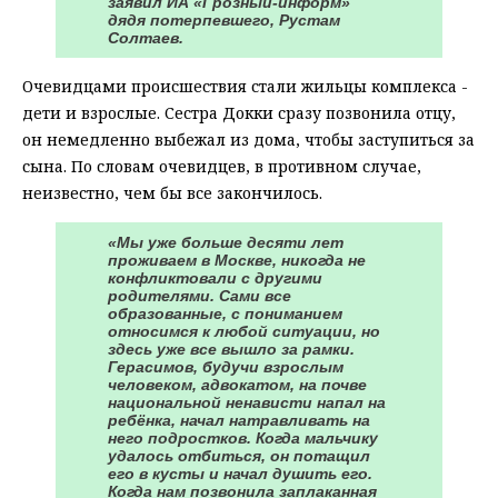
заявил ИА «Грозный-информ»
дядя потерпевшего, Рустам
Солтаев.
Очевидцами происшествия стали жильцы комплекса -
дети и взрослые. Сестра Докки сразу позвонила отцу,
он немедленно выбежал из дома, чтобы заступиться за
сына. По словам очевидцев, в противном случае,
неизвестно, чем бы все закончилось.
«Мы уже больше десяти лет
проживаем в Москве, никогда не
конфликтовали с другими
родителями. Сами все
образованные, с пониманием
относимся к любой ситуации, но
здесь уже все вышло за рамки.
Герасимов, будучи взрослым
человеком, адвокатом, на почве
национальной ненависти напал на
ребёнка, начал натравливать на
него подростков. Когда мальчику
удалось отбиться, он потащил
его в кусты и начал душить его.
Когда нам позвонила заплаканная