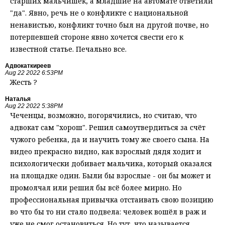
старших мальчишек, а младшие на автомате ответили
"да". Явно, речь не о конфликте с национальной
ненавистью, конфликт точно был на другой почве, но
потерпевшей стороне явно хочется свести его к
известной статье. Печально все.
Адвокаткиреев
Aug 22 2022 6:53PM
Жесть ?
Наталья
Aug 22 2022 5:38PM
Чеченцы, возможно, погорячились, но считаю, что
адвокат сам "хорош". Решил самоутвердиться за счёт
чужого ребенка, да и научить тому же своего сына. На
видео прекрасно видно, как взрослый дядя ходит и
психологически добивает мальчика, который оказался
на площадке один. Были бы взрослые - он бы может и
промолчал или решил бы всё более мирно. Но
профессиональная привычка отстаивать свою позицию
во что бы то ни стало подвела: человек вошёл в раж и
уже не смог остановиться. Но тут, что называется,