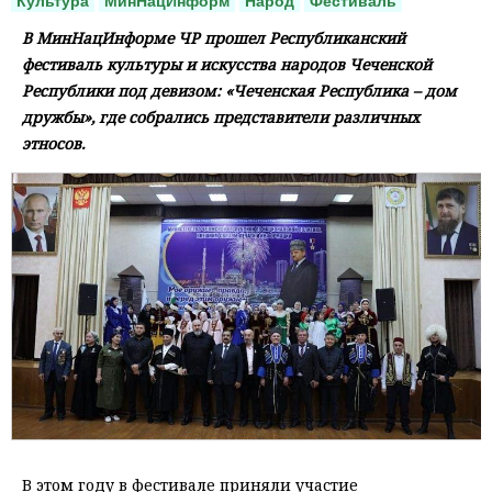
Культура
МинНацИнформ
Народ
Фестиваль
В МинНацИнформе ЧР прошел Республиканский
фестиваль культуры и искусства народов Чеченской
Республики под девизом: «Чеченская Республика – дом
дружбы», где собрались представители различных
этносов.
В этом году в фестивале приняли участие