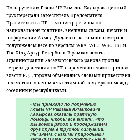
По поручению Главы ЧР Рамзана Кадырова ценный
груз передали заместитель Председателя
Правительства ЧР — министр региона по
национальной политике, внешним связям, печати и
информации Ахмед Дудаев и экс-чемпион мира в
полутяжёлом весе по версиям WBA, WBC, WBO, IBF и
The Ring Артур Бетербиев. В рамках визита в
администрации Хасавюртовского района прошла
встреча делегации из ЧР с представителями органов
власти РД. Стороны обменялись словами приветствия
и отметили значимость взаимной поддержки между
соседними республиками.
«Мы приехали по поручению
Главы ЧР Рамзана Ахматовича
Кадырова оказать братскую
помощь, чтобы все видели, что
мы всегда рядом и поддерживаем
друг друга в трудной ситуации.
Мы знаем, с какими природными
катаклизмами столкнулись наши