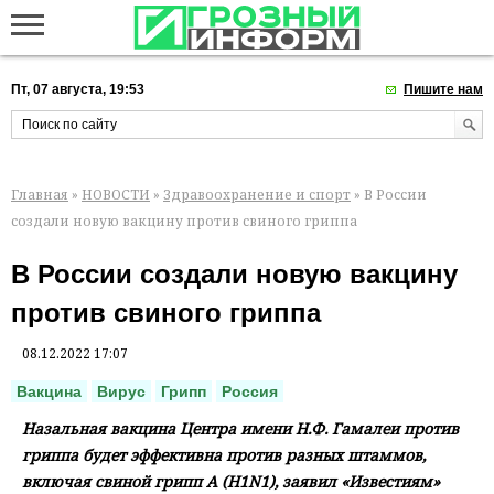
Пт, 07 августа, 19:53
Пишите нам
Главная
»
НОВОСТИ
»
Здравоохранение и спорт
» В России
создали новую вакцину против свиного гриппа
В России создали новую вакцину
против свиного гриппа
08.12.2022 17:07
Вакцина
Вирус
Грипп
Россия
Назальная вакцина Центра имени Н.Ф. Гамалеи против
гриппа будет эффективна против разных штаммов,
включая свиной грипп А (H1N1), заявил «Известиям»