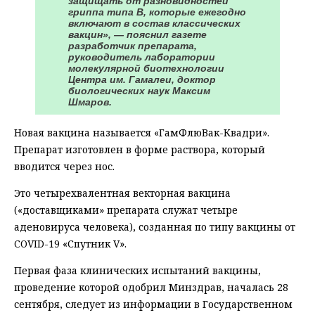
защищать от разновидностей
гриппа типа B, которые ежегодно
включают в состав классических
вакцин», — пояснил газете
разработчик препарата,
руководитель лаборатории
молекулярной биотехнологии
Центра им. Гамалеи, доктор
биологических наук Максим
Шмаров.
Новая вакцина называется «ГамФлюВак-Квадри».
Препарат изготовлен в форме раствора, который
вводится через нос.
Это четырехвалентная векторная вакцина
(«доставщиками» препарата служат четыре
аденовируса человека), созданная по типу вакцины от
COVID-19 «Спутник V».
Первая фаза клинических испытаний вакцины,
проведение которой одобрил Минздрав, началась 28
сентября, следует из информации в Государственном