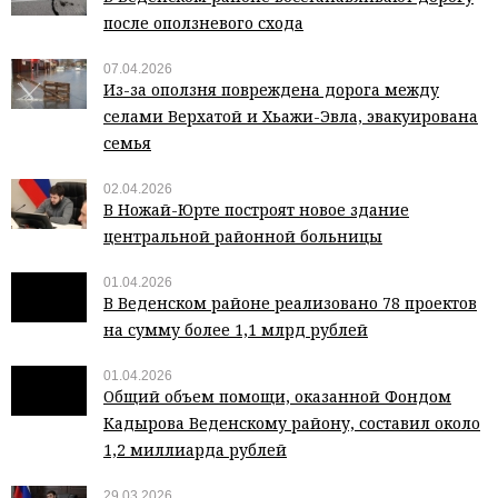
после оползневого схода
07.04.2026
Из-за оползня повреждена дорога между
селами Верхатой и Хьажи-Эвла, эвакуирована
семья
02.04.2026
В Ножай-Юрте построят новое здание
центральной районной больницы
01.04.2026
В Веденском районе реализовано 78 проектов
на сумму более 1,1 млрд рублей
01.04.2026
Общий объем помощи, оказанной Фондом
Кадырова Веденскому району, составил около
1,2 миллиарда рублей
29.03.2026