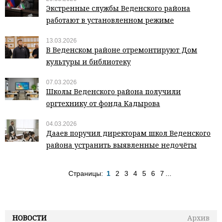
Экстренные службы Веденского района
работают в установленном режиме
13.03.2026
В Веденском районе отремонтируют Дом
культуры и библиотеку
07.03.2026
Школы Веденского района получили
оргтехнику от фонда Кадырова
04.03.2026
Дааев поручил директорам школ Веденского
района устранить выявленные недочёты
Страницы:
1
2
3
4
5
6
7
...
НОВОСТИ
Архив