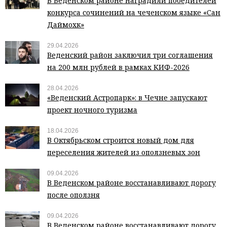
В Веденском районе наградили победителей
конкурса сочинений на чеченском языке «Сан
Даймохк»
29.04.2026
Веденский район заключил три соглашения
на 200 млн рублей в рамках КИФ-2026
28.04.2026
«Веденский Астропарк»: в Чечне запускают
проект ночного туризма
18.04.2026
В Октябрьском строится новый дом для
переселения жителей из оползневых зон
09.04.2026
В Веденском районе восстанавливают дорогу
после оползня
09.04.2026
В Веденском районе восстанавливают дорогу