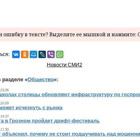
 ошибку в тексте? Выделите ее мышкой и нажмите: C
ься:
Новости СМИ2
 разделе «
Общество
»:
 23.06
 школах столицы обновляют инфраструктуру по госпр
 20.09
может исчезнуть с рынка
 19.37
ста в Грозном пройдет дрифт-фестиваль
 17.30
т объяснил, почему не стоит подшучивать над мошенн