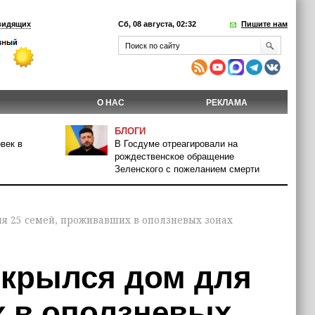
видящих
Сб, 08 августа, 02:32
Пишите нам
О НАС
РЕКЛАМА
БЛОГИ
век в
В Госдуме отреагировали на
рождественское обращение
Зеленского с пожеланием смерти
я 25 семей, проживавших в оползневых зонах
ткрылся дом для
х в оползневых