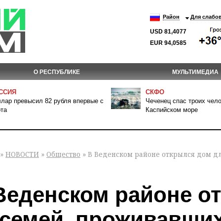
Район
Для слабо
USD 81,4077
EUR 94,0585
О РЕСПУБЛИКЕ
МУЛЬТИМЕДИА
ССИЯ
СКФО
лар превысил 82 рубля впервые с
Чеченец спас троих чело
та
Каспийском море
»
НОВОСТИ
»
Общество
» В Веденском районе открылся дом дл
Веденском районе о
 семей, проживавши