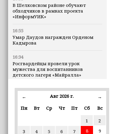
В Шелковском районе обучают
обходчиков в рамках проекта
«ИнформУИК»
16:55
Умар Даудов награжден Орденом
Кадырова
16:34
Росгвардейцы провели урок
мужества для воспитанников
детского лагеря «Майралла»
16:30
Дмитрий Чернышенко: Внутренний
Авг 2026 г.
←
→
туризм в России вырос на 4,3%,
въездной — на 20,1%
Пн
Вт
Ср
Чт
Пт
Сб
Вс
1
2
16:28
Из бюджета Чечни дополнительно
8
9
3
4
5
6
7
выделено 505 млн рублей