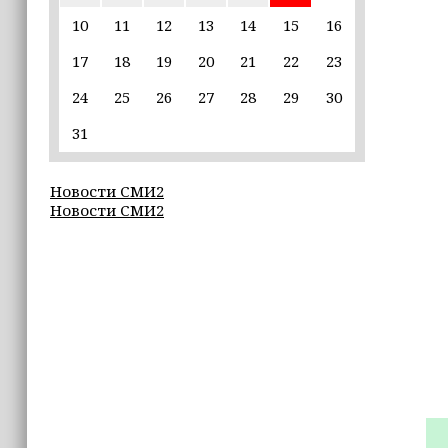
пострадавшим от паводков
10
11
12
13
14
15
16
17
18
19
20
21
22
23
15:35
Политик заявил, что цель «Госулуг»
24
25
26
27
28
29
30
— стать большой
соцмедиаплатформой
31
15:17
Новости СМИ2
Избирательные участки Шатоя
Новости СМИ2
готовы к приёму голосов
избирателей
15:02
Турция, Саудовская Аравия и
Пакистан подписали «Мекканское
соглашение» о коллективной обороне
14:58
Кадыров: сдача в плен становится
для многих военнослужащих ВСУ
единственной альтернативой гибели