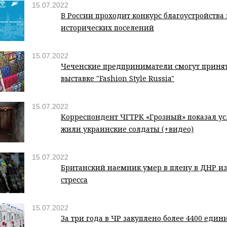
15.07.2022
В России проходит конкурс благоустройства
исторических поселений
15.07.2022
Чеченские предприниматели смогут принят
выставке "Fashion Style Russia"
15.07.2022
Корреспондент ЧГТРК «Грозный» показал ус
жили украинские солдаты (+видео)
15.07.2022
Британский наемник умер в плену в ДНР из
стресса
15.07.2022
За три года в ЧР закуплено более 4400 един