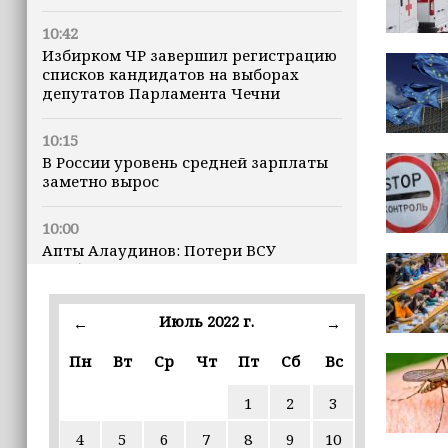
10:42
Избирком ЧР завершил регистрацию
списков кандидатов на выборах
депутатов Парламента Чечни
10:15
В России уровень средней зарплаты
заметно вырос
10:00
Апты Алаудинов: Потери ВСУ
приближаются к отметке в 2,5
миллиона человек
Июль 2022 г.
←
→
09:52
Трамп построит военную базу в Газе
Пн
Вт
Ср
Чт
Пт
Сб
Вс
1
2
3
09:43
Дмитрий Чернышенко: Порядка 110
4
5
6
7
8
9
10
маршрутов научно-популярного