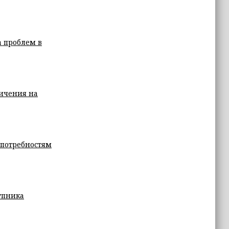
а проблем в
ничения на
 потребностям
упника