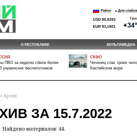
Район
Для слабо
USD 80,9293
EUR 93,1901
О РЕСПУБЛИКЕ
МУЛЬТИМЕДИА
ССИЯ
СКФО
ы ПВО за неделю сбили более
Чеченец спас троих чело
0 украинских беспилотников
Каспийском море
» Архив
ХИВ ЗА 15.7.2022
Найдено материалов: 44.