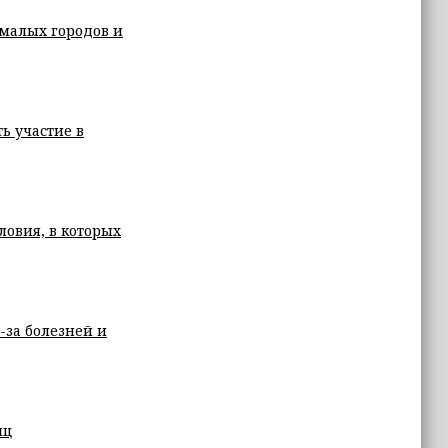
 малых городов и
ь участие в
ловия, в которых
-за болезней и
иц