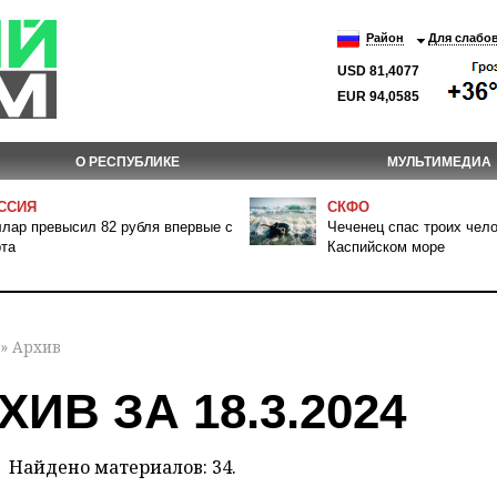
Район
Для слабо
USD 81,4077
EUR 94,0585
О РЕСПУБЛИКЕ
МУЛЬТИМЕДИА
ССИЯ
СКФО
лар превысил 82 рубля впервые с
Чеченец спас троих чело
та
Каспийском море
» Архив
ХИВ ЗА 18.3.2024
Найдено материалов: 34.