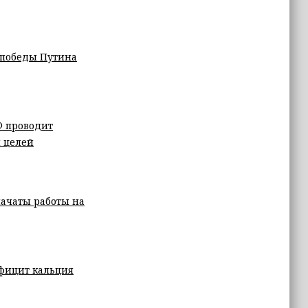
ь победы Путина
Ф проводит
 целей
начаты работы на
ефицит кальция