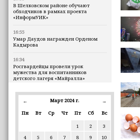
В Шелковском районе обучают
обходчиков в рамках проекта
«ИнформУИК»
16:55
Умар Даудов награжден Орденом
Кадырова
16:34
Росгвардейцы провели урок
мужества для воспитанников
детского лагеря «Майралла»
16:30
Дмитрий Чернышенко: Внутренний
Март 2024 г.
←
→
туризм в России вырос на 4,3%,
въездной — на 20,1%
Пн
Вт
Ср
Чт
Пт
Сб
Вс
1
2
3
16:28
Из бюджета Чечни дополнительно
4
5
6
7
8
9
10
выделено 505 млн рублей