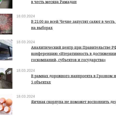
в честь месяца Рамадан
18.03.2024
В 21:00 по всей Чечне запустят салют в чест
на выборах
18.03.2024
Аналитический центр при Правительстве Р
конференцию «Итеративность в достижении
госкомпаний, субъектов и государства»
18.03.2024
В рамках дорожного нацпроекта в Грозном 
5 объектах
18.03.2024
Яичная скорлупа не поможет восполнить д