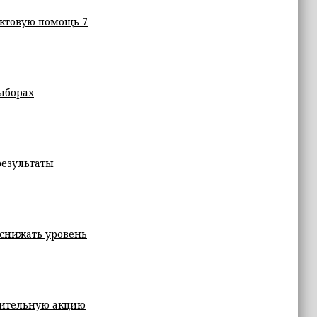
ктовую помощь 7
ыборах
результаты
 снижать уровень
рительную акцию