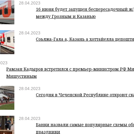
28.04.2023
16 июня будет запущен беспересадочный ж
между Грозным и Казанью
28.04.2023
Соьлжа-ГӀала а, Казань а хӀоттайелла цӀепошт
2023
Рамзан Кадыров встретился с премьер-министром РФ М
Мишустиным
28.04.2023
Сегодня в Чеченской Республике откроют ск
28.04.2023
Банки назвали самые популярные схемы об
праздники