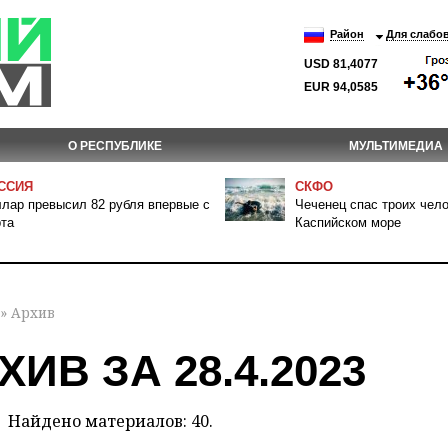
Район
Для слабо
USD 81,4077
EUR 94,0585
О РЕСПУБЛИКЕ
МУЛЬТИМЕДИА
ССИЯ
СКФО
лар превысил 82 рубля впервые с
Чеченец спас троих чело
та
Каспийском море
» Архив
ХИВ ЗА 28.4.2023
Найдено материалов: 40.