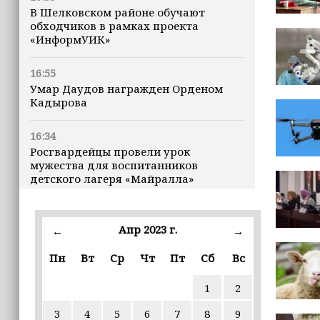
В Шелковском районе обучают
обходчиков в рамках проекта
«ИнформУИК»
16:55
Умар Даудов награжден Орденом
Кадырова
16:34
Росгвардейцы провели урок
мужества для воспитанников
детского лагеря «Майралла»
16:30
Дмитрий Чернышенко: Внутренний
Апр 2023 г.
←
→
туризм в России вырос на 4,3%,
въездной — на 20,1%
Пн
Вт
Ср
Чт
Пт
Сб
Вс
1
2
16:28
Из бюджета Чечни дополнительно
3
4
5
6
7
8
9
выделено 505 млн рублей