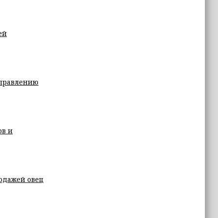
ей
управлению
ов и
одажей овец