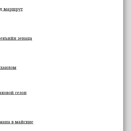
/д маршрут
некъийн зӀенаца
ихаилом
аковой сезон
мана в майские