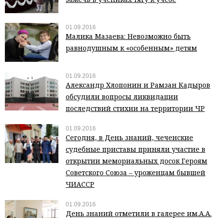
01.09.2016
Малика Мазаева: Невозможно быть
равнодушным к «особенным» детям
01.09.2016
Александр Хлопонин и Рамзан Кадыров
обсудили вопросы ликвидации
последствий стихии на территории ЧР
01.09.2016
Сегодня, в День знаний, чеченские
судебные приставы приняли участие в
открытии мемориальных досок Героям
Советского Союза – уроженцам бывшей
ЧИАССР
01.09.2016
День знаний отметили в галерее им.А.А.