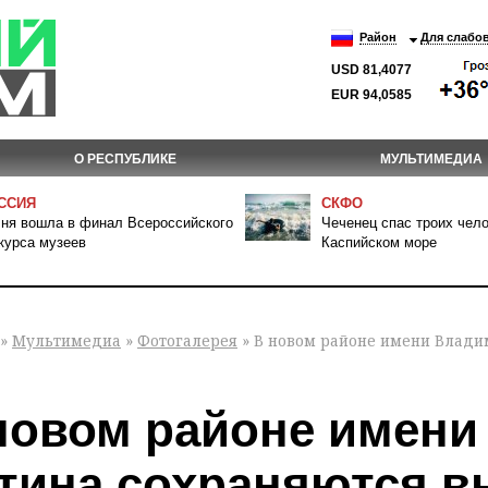
Район
Для слабо
USD 81,4077
EUR 94,0585
О РЕСПУБЛИКЕ
МУЛЬТИМЕДИА
ССИЯ
СКФО
ня вошла в финал Всероссийского
Чеченец спас троих чело
курса музеев
Каспийском море
»
Мультимедиа
»
Фотогалерея
» В новом районе имени Влади
новом районе имени
тина сохраняются в