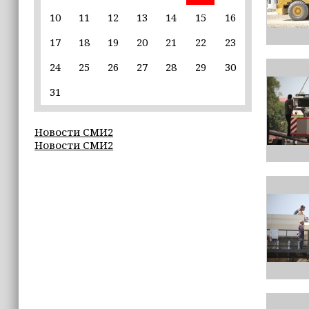
10
11
12
13
14
15
16
22:30
17
18
19
20
21
22
23
Силы ПВО сбили 75 БПЛА над
регионами России за последние
24
25
26
27
28
29
30
сутки
31
20:09
iPhone может исчезнуть с рынка
Новости СМИ2
Новости СМИ2
19:37
9 августа в Грозном пройдет дрифт-
фестиваль
17:30
Эксперт объяснил, почему не стоит
подшучивать над мошенниками