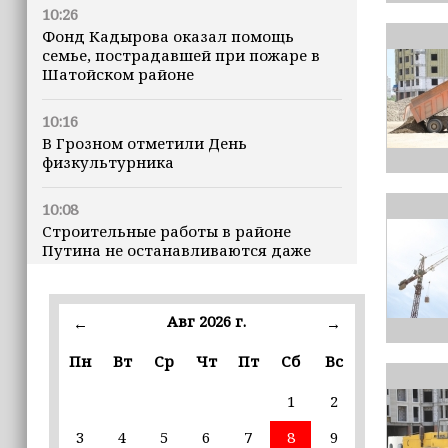
10:26
Фонд Кадырова оказал помощь
семье, пострадавшей при пожаре в
Шатойском районе
10:16
В Грозном отметили День
физкультурника
10:08
Строительные работы в районе
Путина не останавливаются даже
ночью
23:15
Авг 2026 г.
←
→
Доллар превысил 82 рубля впервые с
марта
Пн
Вт
Ср
Чт
Пт
Сб
Вс
1
2
23:06
В пяти школах столицы обновляют
3
4
5
6
7
8
9
инфраструктуру по госпрограмме