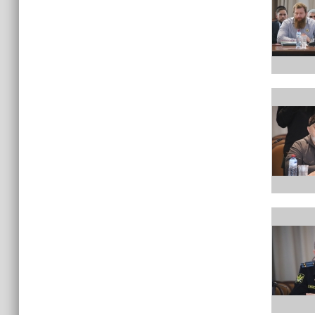
израильских атак
14:25
Опрос зафиксировал падение
доверия граждан Украины к
президенту Зеленскому