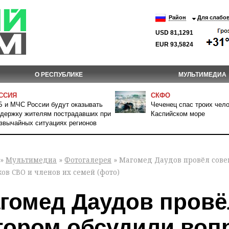
Район
Для слабо
USD 81,1291
EUR 93,5824
О РЕСПУБЛИКЕ
МУЛЬТИМЕДИА
ССИЯ
СКФО
 и МЧС России будут оказывать
Чеченец спас троих чело
держку жителям пострадавших при
Каспийском море
звычайных ситуациях регионов
»
Мультимедиа
»
Фотогалерея
» Магомед Даудов провёл сове
ов СВО и членов их семей (фото)
гомед Даудов провё
тором обсудили воп