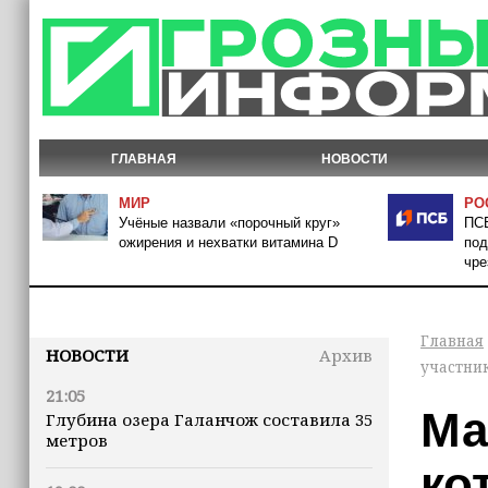
ГЛАВНАЯ
НОВОСТИ
МИР
РО
Учёные назвали «порочный круг»
ПСБ
ожирения и нехватки витамина D
под
чре
Главная
НОВОСТИ
Архив
участник
21:05
Ма
Глубина озера Галанчож составила 35
метров
ко