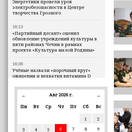
Энергетики провели урок
электробезопасности в Центре
творчества Грозного
16:13
«Партийный десант» оценил
обновление учреждений культуры в
пяти районах Чечни в рамках
проекта «Культура малой Родины»
16:06
Учёные назвали «порочный круг»
ожирения и нехватки витамина D
16:00
Авг 2026 г.
←
→
В Чеченской Республике начинается
история профессионального хоккея
Пн
Вт
Ср
Чт
Пт
Сб
Вс
15:55
1
2
В Чеченской Республики
избирательные комиссии
6
7
8
9
3
4
5