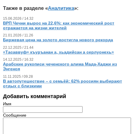
Также в разделе «
Аналитика
»:
15.06.2026 / 14.32
ВРП Чечни вырос на 22,6%: как экономический рост
отражается на жизни жителей
21.01.2026 / 11.26
Биржевая цена на золото достигла нового рекорда
22.12.2025 / 21.44
«Тасаввуф» къуръанан а, хьадийсан а серлуонехь»
14.12.2025 / 16.32
Арабские рукописи чеченского алима Мада-Хаджи из
Энгеноя
11.11.2025 / 09.28
В автопутешествие – с семьёй: 62% россиян выбирают
отдых с близкими
Добавить комментарий
Имя
Сообщение