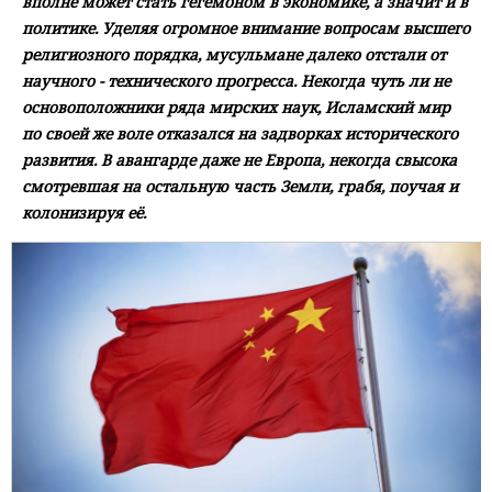
вполне может стать гегемоном в экономике, а значит и в
политике. Уделяя огромное внимание вопросам высшего
религиозного порядка, мусульмане далеко отстали от
научного - технического прогресса. Некогда чуть ли не
основоположники ряда мирских наук, Исламский мир
по своей же воле отказался на задворках исторического
развития. В авангарде даже не Европа, некогда свысока
смотревшая на остальную часть Земли, грабя, поучая и
колонизируя её.