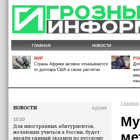
ГЛАВНАЯ
НОВОСТИ
МИР
РО
Страны Африки активно отказываются
Для
от доллара США в своих расчётах
жел
вве
язы
Главная
НОВОСТИ
Архив
Му
15:10
Для иностранных абитуриентов,
желающих учиться в России, будет
ме
введён единый экзамен по русскому