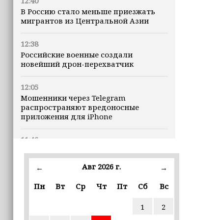
12:40
В Россию стало меньше приезжать
мигрантов из Центральной Азии
12:38
Российские военные создали
новейший дрон-перехватчик
12:05
Мошенники через Telegram
распространяют вредоносные
приложения для iPhone
11:46
В Чечне завершился прием
документов для регистрации
Авг 2026 г.
←
→
кандидатов в Госдуму
Пн
Вт
Ср
Чт
Пт
Сб
Вс
11:35
Назван неожиданный способ снизить
1
2
риск развития диабета