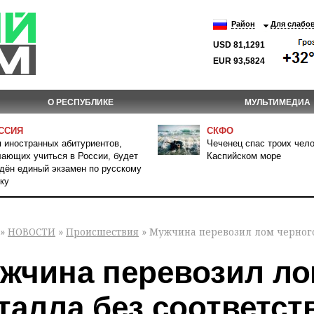
Район
Для слабо
USD 81,1291
EUR 93,5824
О РЕСПУБЛИКЕ
МУЛЬТИМЕДИА
ССИЯ
СКФО
 иностранных абитуриентов,
Чеченец спас троих чело
ающих учиться в России, будет
Каспийском море
дён единый экзамен по русскому
ку
»
НОВОСТИ
»
Происшествия
» Мужчина перевозил лом черного
жчина перевозил ло
талла без соответс