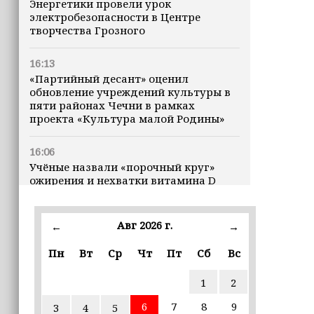
Энергетики провели урок
электробезопасности в Центре
творчества Грозного
16:13
«Партийный десант» оценил
обновление учреждений культуры в
пяти районах Чечни в рамках
проекта «Культура малой Родины»
16:06
Учёные назвали «порочный круг»
ожирения и нехватки витамина D
16:00
Авг 2026 г.
←
→
В Чеченской Республике начинается
история профессионального хоккея
Пн
Вт
Ср
Чт
Пт
Сб
Вс
15:55
1
2
В Чеченской Республики
избирательные комиссии
6
7
8
9
3
4
5