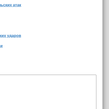
льских атак
ских ударов
ии