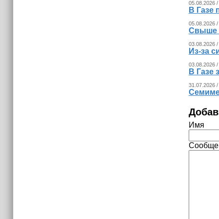
израильских атак
05.08.2026 /
В Газе 
14:25
05.08.2026 /
Свыше 
Опрос зафиксировал падение
доверия граждан Украины к
03.08.2026 /
Из‑за с
президенту Зеленскому
03.08.2026 /
В Газе 
31.07.2026 /
Семиме
Добав
Имя
Сообще