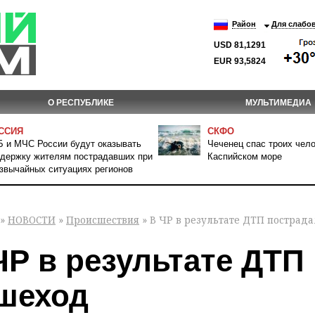
Район
Для слабо
USD 81,1291
EUR 93,5824
О РЕСПУБЛИКЕ
МУЛЬТИМЕДИА
ССИЯ
СКФО
 и МЧС России будут оказывать
Чеченец спас троих чело
держку жителям пострадавших при
Каспийском море
звычайных ситуациях регионов
»
НОВОСТИ
»
Происшествия
» В ЧР в результате ДТП пострад
ЧР в результате ДТП
шеход