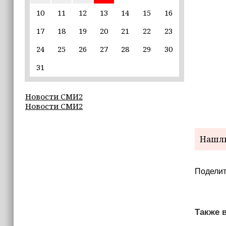
отрабатывают порядок
реагирования на нештатные
10
11
12
13
14
15
16
ситуации
17
18
19
20
21
22
23
15:45
24
25
26
27
28
29
30
Россия и США сведут
международную космическую
31
станцию с орбиты в 2028 году
Новости СМИ2
15:00
Новости СМИ2
Кавказ.РФ запустил «цифрового
двойника» экотроп
Нашли
14:55
«Единая Россия» получила первую
строку в избирательном бюллетене
Поделит
на выборах в Госдуму
14:45
В Газе похоронили останки
Также в
112 человек, погибших из‑за