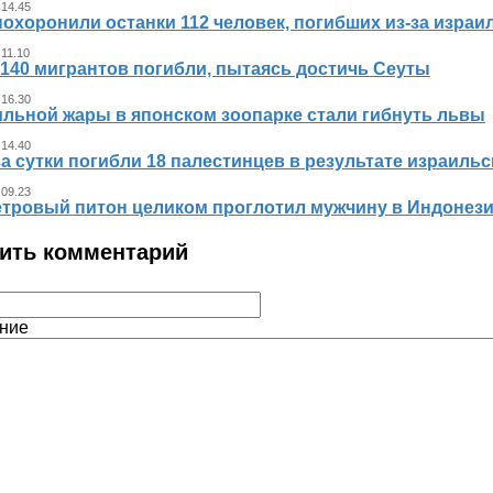
 14.45
похоронили останки 112 человек, погибших из‑за израи
 11.10
140 мигрантов погибли, пытаясь достичь Сеуты
 16.30
ильной жары в японском зоопарке стали гибнуть львы
 14.40
за сутки погибли 18 палестинцев в результате израиль
 09.23
тровый питон целиком проглотил мужчину в Индонез
ить комментарий
ние