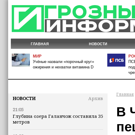
ГЛАВНАЯ
НОВОСТИ
МИР
РО
Учёные назвали «порочный круг»
ПСБ
ожирения и нехватки витамина D
под
чре
Главная
НОВОСТИ
Архив
В 
21:05
Глубина озера Галанчож составила 35
метров
пе