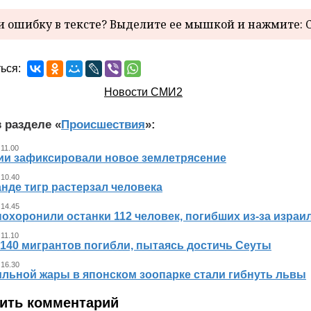
 ошибку в тексте? Выделите ее мышкой и нажмите: C
ься:
Новости СМИ2
 разделе «
Происшествия
»:
 11.00
ии зафиксировали новое землетрясение
 10.40
нде тигр растерзал человека
 14.45
похоронили останки 112 человек, погибших из‑за израи
 11.10
140 мигрантов погибли, пытаясь достичь Сеуты
 16.30
ильной жары в японском зоопарке стали гибнуть львы
ить комментарий