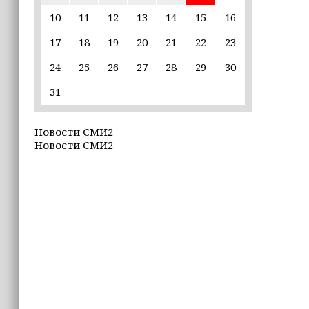
пострадавшим от паводков
10
11
12
13
14
15
16
17
18
19
20
21
22
23
15:35
Политик заявил, что цель «Госулуг»
24
25
26
27
28
29
30
— стать большой
соцмедиаплатформой
31
15:17
Новости СМИ2
Избирательные участки Шатоя
Новости СМИ2
готовы к приёму голосов
избирателей
15:02
Турция, Саудовская Аравия и
Пакистан подписали «Мекканское
соглашение» о коллективной обороне
14:58
Кадыров: сдача в плен становится
для многих военнослужащих ВСУ
единственной альтернативой гибели