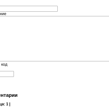
ние
 код
нтарии
ца:
1 |