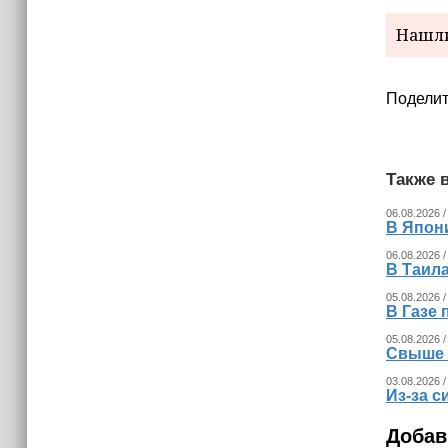
(+видео)
Нашли
Поделит
Также в
06.08.2026 /
В Япон
06.08.2026 /
В Таила
05.08.2026 /
В Газе 
05.08.2026 /
Свыше 
03.08.2026 /
Из‑за с
Добав