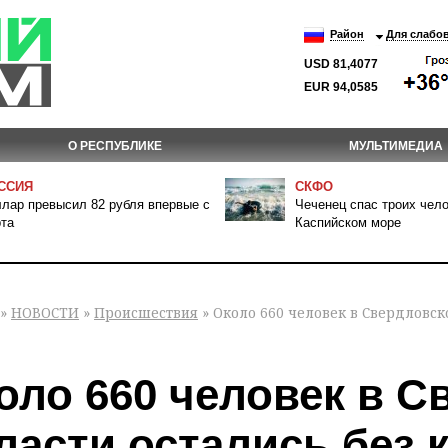
Район
Для слабо
USD 81,4077
EUR 94,0585
О РЕСПУБЛИКЕ
МУЛЬТИМЕДИА
ССИЯ
СКФО
лар превысил 82 рубля впервые с
Чеченец спас троих чело
та
Каспийском море
»
НОВОСТИ
»
Происшествия
» Около 660 человек в Свердловск
оло 660 человек в С
ласти остались без к