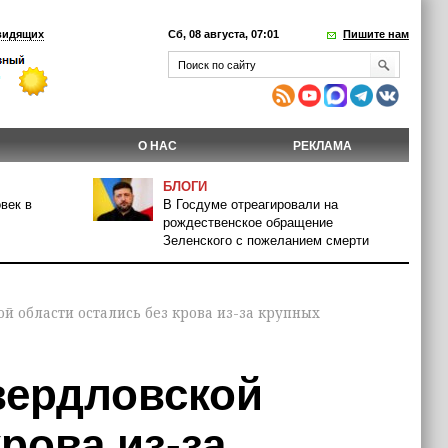
видящих
Сб, 08 августа, 07:01
Пишите нам
О НАС
РЕКЛАМА
БЛОГИ
век в
В Госдуме отреагировали на
рождественское обращение
Зеленского с пожеланием смерти
ой области остались без крова из-за крупных
вердловской
рова из-за