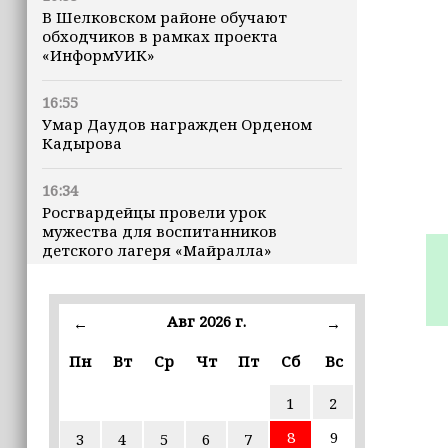
В Шелковском районе обучают
обходчиков в рамках проекта
«ИнформУИК»
16:55
Умар Даудов награжден Орденом
Кадырова
16:34
Росгвардейцы провели урок
мужества для воспитанников
детского лагеря «Майралла»
16:30
Дмитрий Чернышенко: Внутренний
Авг 2026 г.
←
→
туризм в России вырос на 4,3%,
въездной — на 20,1%
Пн
Вт
Ср
Чт
Пт
Сб
Вс
1
2
16:28
Из бюджета Чечни дополнительно
8
9
3
4
5
6
7
выделено 505 млн рублей